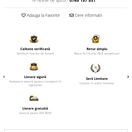
Ai nevoie de ajutor?
0765 157 531
Paravane de camera
Adauga la Favorite
Cere informatii
Calitate verificată
Retur simplu
Verificat înainte de livrare
Retur în 14 zile, fără complicații
Livrare sigură
Serii Limitate
Ambalare atentă pentru transport în
Colecții în ediții limitate
siguranță
Livrare gratuită
Gratuit peste 300 RON