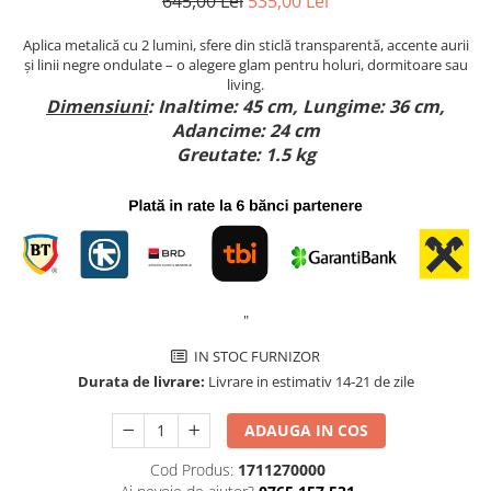
645,00 Lei
535,00 Lei
Comode TV
Paturi
Aplica metalică cu 2 lumini, sfere din sticlă transparentă, accente aurii
și linii negre ondulate – o alegere glam pentru holuri, dormitoare sau
Tablii pat
living.
Dimensiuni
: Inaltime: 45 cm, Lungime: 36 cm,
Noptiere
Adancime: 24 cm
Comode si Bufete
Greutate: 1.5 kg
Oglinzi
Biblioteci si Rafturi
Sifoniere si Dulapuri
Vitrine
Rafturi de perete
"
Mobilier bar
IN STOC FURNIZOR
Cuiere
Durata de livrare:
Livrare in estimativ 14-21 de zile
Birouri
ADAUGA IN COS
Carucior de servire
Cod Produs:
1711270000
Postamente, Piedestale