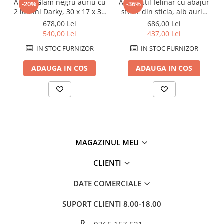
Aplica Glam negru auriu cu
Aplica stil felinar cu abajur
-20%
-36%
2 lumini Darky, 30 x 17 x 35
sferic din sticla, alb auriu
cm
Glamy Street 19x31x51 cm
678,00 Lei
686,00 Lei
540,00 Lei
437,00 Lei
IN STOC FURNIZOR
IN STOC FURNIZOR
ADAUGA IN COS
ADAUGA IN COS
MAGAZINUL MEU
CLIENTI
DATE COMERCIALE
SUPORT CLIENTI
8.00-18.00