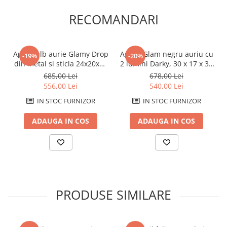
RECOMANDARI
Aplica alb aurie Glamy Drop
Aplica Glam negru auriu cu
-19%
-20%
din metal si sticla 24x20x52
2 lumini Darky, 30 x 17 x 35
cm
cm
685,00 Lei
678,00 Lei
556,00 Lei
540,00 Lei
IN STOC FURNIZOR
IN STOC FURNIZOR
ADAUGA IN COS
ADAUGA IN COS
PRODUSE SIMILARE