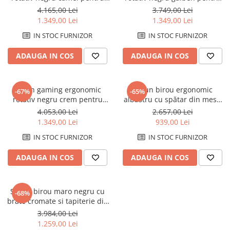
Comode TV
birou Dyskord 50x74x137 cm
birou Ranger 52x74x138 cm
4.165,00 Lei
3.749,00 Lei
Paturi
1.349,00 Lei
1.349,00 Lei
Tablii pat
IN STOC FURNIZOR
IN STOC FURNIZOR
Noptiere
ADAUGA IN COS
ADAUGA IN COS
Comode si Bufete
Oglinzi
Scaun gaming ergonomic
Scaun birou ergonomic
-67%
-65%
Biblioteci si Rafturi
rotativ negru crem pentru
albastru cu spătar din mesh
birou Ranger 52x74x138 cm
și tetieră reglabilă, VITRIO
4.053,00 Lei
2.657,00 Lei
Sifoniere si Dulapuri
63x59x127 cm
1.349,00 Lei
939,00 Lei
Vitrine
IN STOC FURNIZOR
IN STOC FURNIZOR
Rafturi de perete
ADAUGA IN COS
ADAUGA IN COS
Mobilier bar
Cuiere
Scaun birou maro negru cu
-68%
Birouri
brate cromate si tapiterie din
Carucior de servire
piele Patron 63x72x125 cm
3.984,00 Lei
1.259,00 Lei
Postamente, Piedestale