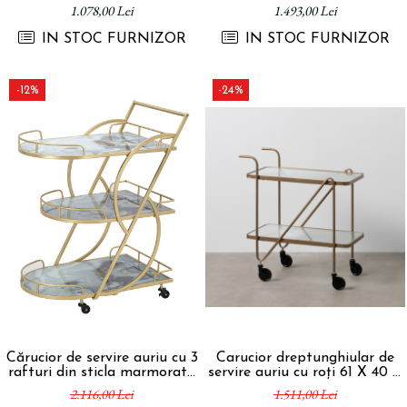
1.078,00 Lei
1.493,00 Lei
Paravane de camera
IN STOC FURNIZOR
IN STOC FURNIZOR
-12%
-24%
Cărucior de servire auriu cu 3
Carucior dreptunghiular de
rafturi din sticla marmorata
servire auriu cu roți 61 X 40 X
71x45,5x84,5 cm
70 cm
2.116,00 Lei
1.511,00 Lei