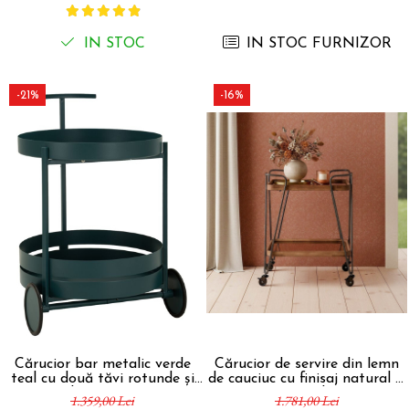
Comode TV
Paturi
IN STOC
IN STOC FURNIZOR
Tablii pat
Noptiere
-21%
-16%
Comode si Bufete
Oglinzi
Biblioteci si Rafturi
Sifoniere si Dulapuri
Vitrine
Rafturi de perete
Mobilier bar
Cuiere
Birouri
Cărucior bar metalic verde
Cărucior de servire din lemn
Carucior de servire
teal cu două tăvi rotunde și
de cauciuc cu finisaj natural și
roți elegante Saturn
structură metalică neagră
1.359,00 Lei
1.781,00 Lei
Postamente, Piedestale
40x49,5x61 cm
50x50x65 cm