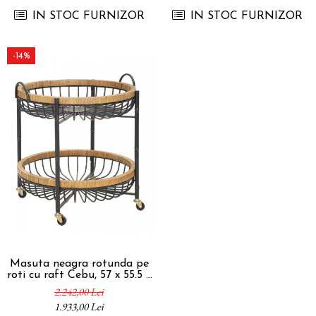
IN STOC FURNIZOR
IN STOC FURNIZOR
-14%
Masuta neagra rotunda pe
roti cu raft Cebu, 57 x 55.5 x
62,5 cm
2.242,00 Lei
1.933,00 Lei