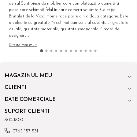
de sal Sunt piese de mobilier care completează o cameră și
d
piese care schimbă felul în care camera se simte. Colecția
f
Brutalist de la Vical Home face parte din a doua categorie. Este
u
o colecție cu greutate, în cel mai bun sens al cuvântului: greutate
a
vizuală, greutate materială, greutate emoțională. Creată de
p
designerul...
d
Citeste mai mult
C
MAGAZINUL MEU
CLIENTI
DATE COMERCIALE
SUPORT CLIENTI
8.00-18.00
0765 157 531