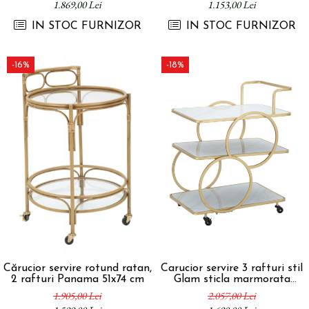
1.869,00 Lei
1.153,00 Lei
IN STOC FURNIZOR
IN STOC FURNIZOR
-16%
-18%
Cărucior servire rotund ratan,
Carucior servire 3 rafturi stil
2 rafturi Panama 51x74 cm
Glam sticla marmorata
64x46x79 cm
1.905,00 Lei
2.057,00 Lei