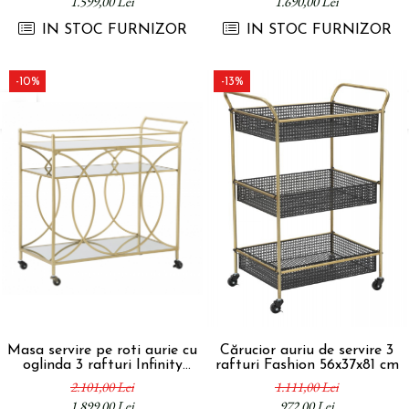
1.599,00 Lei
1.690,00 Lei
IN STOC FURNIZOR
IN STOC FURNIZOR
-10%
-13%
Masa servire pe roti aurie cu
Cărucior auriu de servire 3
oglinda 3 rafturi Infinity
rafturi Fashion 56x37x81 cm
80x40x80 cm
2.101,00 Lei
1.111,00 Lei
1.899,00 Lei
972,00 Lei