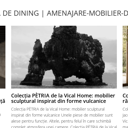
 DE DINING | AMENAJARE-MOBILIER-
Colecția PÈTRIA de la Vical Home: mobilier
Co
rță
sculptural inspirat din forme vulcanice
ră
Colecția PÈTRIA de la Vical Home: mobilier sculptural
Col
n
inspirat din forme vulcanice Unele piese de mobilier sunt
Ja
alese pentru funcție. Altele, pentru felul în care schimbă
Vic
complet atmosfera unei camere. Colecția PÈTRIA de la Vical
ma