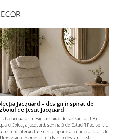
DECOR
lecția Jacquard – design inspirat de
Cum aleg
zboiul de țesut Jacquard
pentru d
ecția Jacquard – design inspirat de războiul de țesut
Lampa suspe
cquard Colecția Jacquard, semnată de Estudi{H}ac pentru
piese din zo
al, este o interpretare contemporană a unuia dintre cele
masa, ci și d
i importante momente din istoria designului și a
se servește 