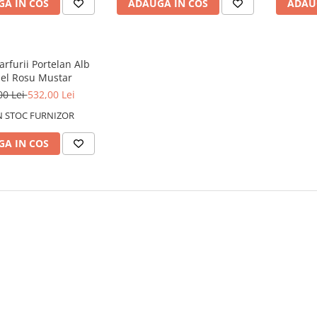
A IN COS
ADAUGA IN COS
ADAU
arfurii Portelan Alb
el Rosu Mustar
00 Lei
532,00 Lei
N STOC FURNIZOR
A IN COS