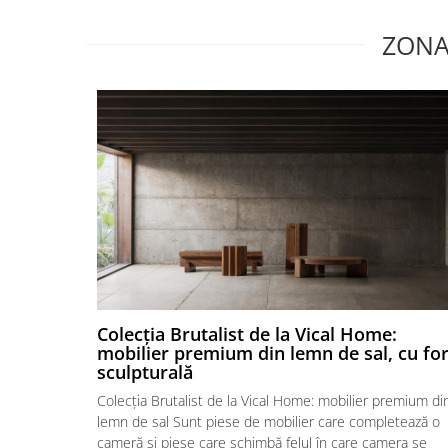
ZONA
Colecția Brutalist de la Vical Home:
mobilier premium din lemn de sal, cu fo
sculpturală
Colecția Brutalist de la Vical Home: mobilier premium di
lemn de sal Sunt piese de mobilier care completează o
cameră și piese care schimbă felul în care camera se