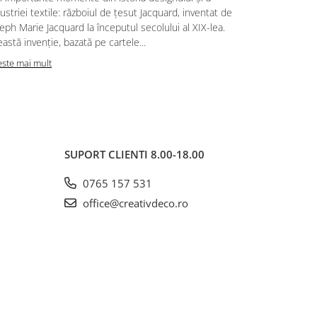
ustriei textile: războiul de țesut Jacquard, inventat de
Într-o bucăt
eph Marie Jacquard la începutul secolului al XIX-lea.
mult: delimi
astă invenție, bazată pe cartele...
bucătăria...
este mai mult
Citeste mai m
SUPORT CLIENTI
8.00-18.00
0765 157 531
office@creativdeco.ro