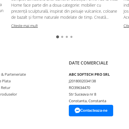
a
Home face parte din a doua categorie: mobilier cu
ind
un
prezență sculpturală, inspirat din peisaje vulcanice, coloane
Jos
de bazalt și forme naturale modelate de timp. Creată...
Ace
Citeste mai mult
Cit
DATE COMERCIALE
 & Parteneriate
ABC SOFTECH PRO SRL
 Plata
J2018002034138
e Retur
RO39634470
Produselor
Str Suceava nr 8
Constanta, Constanta
Contacteaza-ne