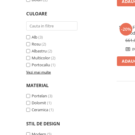
ADAUG
Comode TV
Paturi
CULOARE
Tablii pat
Set 18 F
-20%
Noptiere
Mod
Alb
(3)
Comode si Bufete
661,
Rosu
(2)
Oglinzi
I
Albastru
(2)
Biblioteci si Rafturi
Multicolor
(2)
ADAUG
Portocaliu
(1)
Sifoniere si Dulapuri
Vezi mai multe
Vitrine
MATERIAL
Rafturi de perete
Mobilier bar
Portelan
(3)
Dolomit
(1)
Cuiere
Ceramica
(1)
Birouri
Carucior de servire
STIL DE DESIGN
Postamente, Piedestale
Modern
(5)