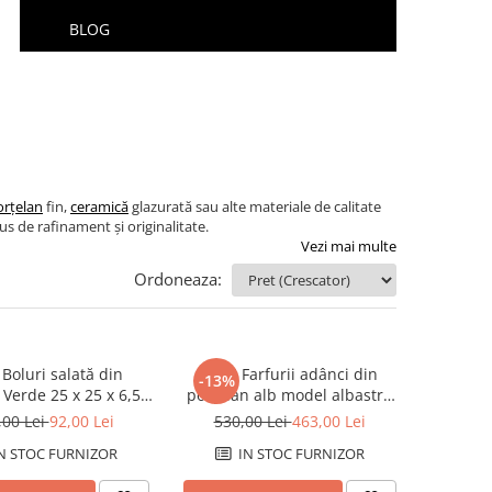
BLOG
orțelan
fin,
ceramică
glazurată sau alte materiale de calitate
us de rafinament și originalitate.
Vezi mai multe
Ordoneaza:
 Boluri salată din
Set 6 Farfurii adânci din
-13%
 Verde 25 x 25 x 6,50
porțelan alb model albastru
cm
21 x 21 x 5 cm
,00 Lei
92,00 Lei
530,00 Lei
463,00 Lei
N STOC FURNIZOR
IN STOC FURNIZOR