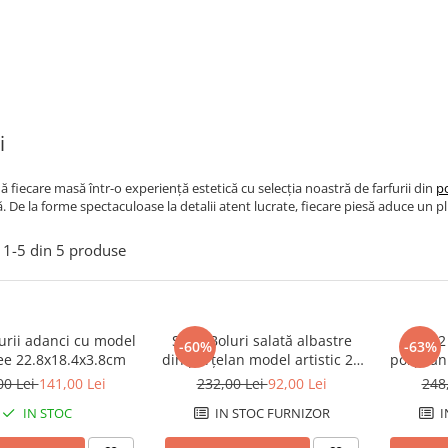
i
 fiecare masă într-o experiență estetică cu selecția noastră de farfurii din
p
. De la forme spectaculoase la detalii atent lucrate, fiecare piesă aduce un pl
1-
5
din
5
produse
furii adanci cu model
Set 2 Boluri salată albastre
Set 2
-60%
-63%
ee 22.8x18.4x3.8cm
din porțelan model artistic 25
porțelan
x 25 x 6,50 cm
00 Lei
141,00 Lei
232,00 Lei
92,00 Lei
248
IN STOC
IN STOC FURNIZOR
I