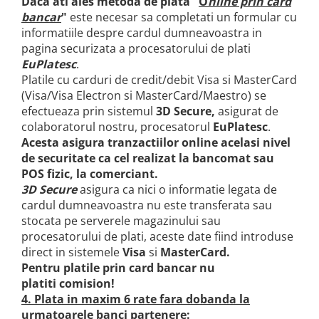
Daca ati ales metoda de plata
"
O
nline prin card
Comode TV
banca
r
"
este necesar sa completati un formular cu
Paturi
informatiile despre cardul dumneavoastra in
pagina securizata a procesatorului de plati
Tablii pat
EuPlatesc
.
Noptiere
Platile cu carduri de credit/debit Visa si MasterCard
Comode si Bufete
(Visa/Visa Electron si MasterCard/Maestro) se
efectueaza prin sistemul
3D Secure,
asigurat de
Oglinzi
colaboratorul nostru, procesatorul
EuPlatesc
.
Biblioteci si Rafturi
Acesta asigura tranzactiilor online acelasi nivel
de securitate ca cel realizat la bancomat sau
Sifoniere si Dulapuri
POS fizic, la comerciant.
Vitrine
3D Secure
asigura ca nici o informatie legata de
Rafturi de perete
cardul dumneavoastra nu este transferata sau
stocata pe serverele magazinului sau
Mobilier bar
procesatorului de plati, aceste date fiind introduse
Cuiere
direct in sistemele
Visa
si
MasterCard.
Pentru platile prin card bancar nu
Birouri
platiti comision!
Carucior de servire
4. Plata in maxim 6 rate fara dobanda la
Postamente, Piedestale
urmatoarele banci partenere: