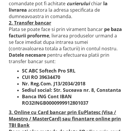
Covoare exterior
Cosuri
Masute Laterale
comandate pot fi achitate
curierului
chiar
la
Usi Decorative
Umbrele Exterior
Cufere si valize decorative
livrarea
acestora la adresa specificata de
Mese Bar
Coloane decorative
dumneavoastra in comanda.
Accesorii mese
Accesorii Exterior
Cutii decorative
2. Transfer bancar
Trofee, Taxidermii, Busturi
Canapele
Ghivece, Vase Exterior
Ghivece, Suporturi flori
Plata se poate face si prin virament bancar
pe baza
Animale
Canapele Coltar
facturii proforme
, livrarea produselor urmand a
Ghivece, Vase Exterior
Canapele Modulare
se face imediat dupa intrarea sumei
Flori, Plante artificiale
(contravaloarea totala a facturii) in contul nostru.
Canapele Extensibile
Opritoare pentru usi
Datele necesare
pentru efectuarea platii prin
Canapele Sezlong
transfer bancar sunt:
Suporturi sticle
Canapele 2 locuri
SC ABC Softech Pro SRL
Canapele 3 locuri
Suport Umbrela
CUI RO 39634470
Canapele 4 locuri
Suport ziare/reviste
Nr. Reg.Com. J13/2034/2018
Masute de toaleta
Sediul social: Str. Suceava nr. 8, Constanta
Organizator obiecte mici
Banca ING Cont IBAN
Console
Oglinzi cu picior
RO32INGB0000999912801037
Fotolii
Clepsidra
3. Online cu Card bancar prin EuPlatesc (Visa /
Taburete si pufuri
Maestro / MasterCard) sau finantare online prin
Banchete, Bancute
TBI Bank