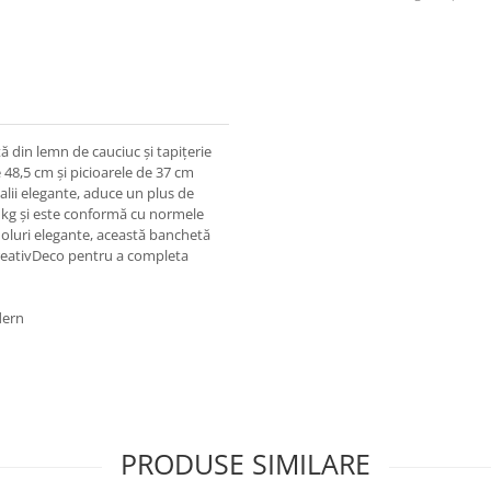
ă din lemn de cauciuc și tapițerie
 48,5 cm și picioarele de 37 cm
etalii elegante, aduce un plus de
30 kg și este conformă cu normele
oluri elegante, această banchetă
 CreativDeco pentru a completa
dern
PRODUSE SIMILARE