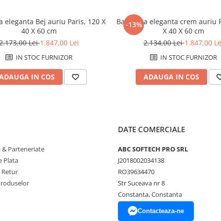
 eleganta Bej auriu Paris, 120 X
Bancheta eleganta crem auriu P
-13%
40 X 60 cm
X 40 X 60 cm
2.173,00 Lei
1.847,00 Lei
2.134,00 Lei
1.847,00 Le
IN STOC FURNIZOR
IN STOC FURNIZOR
ADAUGA IN COS
ADAUGA IN COS
DATE COMERCIALE
 & Parteneriate
ABC SOFTECH PRO SRL
 Plata
J2018002034138
e Retur
RO39634470
Produselor
Str Suceava nr 8
Constanta, Constanta
Contacteaza-ne