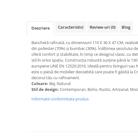
Caracteristici
Review-uri
(0)
Blog
Descriere
Banchetă rafinată, cu dimensiuni 110 X 36 X 47 CM, realizat
din poliester (70%) și bumbac (30%). Înălțimea șezutului de
oferă confort și stabilitate, în timp ce designul clasic, cu d
stil în orice spațiu. Construcția robustă susține până la 1
europene UNE EN 12520:2016. Ideală pentru livinguri sau h
este o piesă de mobilier deosebită care poate fi găsită la
decorul tău cu rafinament.
Culoare:
Bej, Natural
Stil de design:
Contemporan, Boho, Rustic, Artizanal, Mo
Informatii conformitate produs