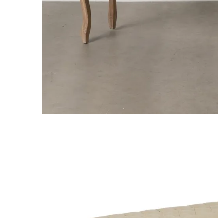
Comode TV
Paturi
Tablii pat
Noptiere
Comode si Bufete
Oglinzi
Biblioteci si Rafturi
Sifoniere si Dulapuri
Vitrine
Rafturi de perete
Mobilier bar
Cuiere
Birouri
Carucior de servire
Postamente, Piedestale