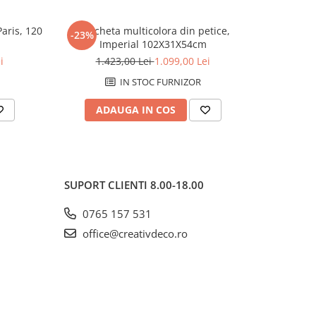
aris, 120
Bancheta multicolora din petice,
Bancheta G
-23%
-13%
Imperial 102X31X54cm
i
1.423,00 Lei
1.099,00 Lei
1.
IN STOC FURNIZOR
ADAUGA IN COS
AD
SUPORT CLIENTI
8.00-18.00
0765 157 531
office@creativdeco.ro