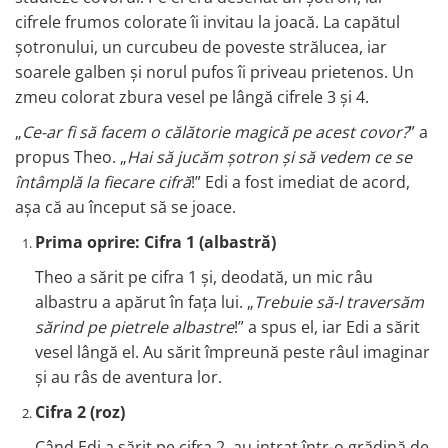
cifrele frumos colorate îi invitau la joacă. La capătul
șotronului, un curcubeu de poveste strălucea, iar
soarele galben și norul pufos îi priveau prietenos. Un
zmeu colorat zbura vesel pe lângă cifrele 3 și 4.
„
Ce-ar fi să facem o călătorie magică pe acest covor?
” a
propus Theo. „
Hai să jucăm șotron și să vedem ce se
întâmplă la fiecare cifră
!” Edi a fost imediat de acord,
așa că au început să se joace.
Prima oprire: Cifra 1 (albastră)
Theo a sărit pe cifra 1 și, deodată, un mic râu
albastru a apărut în fața lui. „
Trebuie să-l traversăm
sărind pe pietrele albastre
!” a spus el, iar Edi a sărit
vesel lângă el. Au sărit împreună peste râul imaginar
și au râs de aventura lor.
Cifra 2 (roz)
Când Edi a sărit pe cifra 2, au intrat într-o grădină de