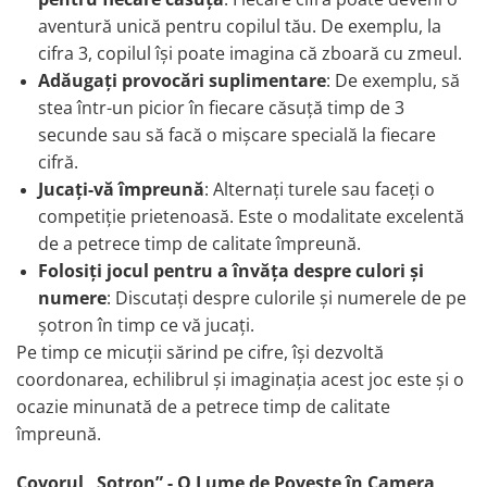
aventură unică pentru copilul tău. De exemplu, la
cifra 3, copilul își poate imagina că zboară cu zmeul.
Adăugați provocări suplimentare
: De exemplu, să
stea într-un picior în fiecare căsuță timp de 3
secunde sau să facă o mișcare specială la fiecare
cifră.
Jucați-vă împreună
: Alternați turele sau faceți o
competiție prietenoasă. Este o modalitate excelentă
de a petrece timp de calitate împreună.
Folosiți jocul pentru a învăța despre culori și
numere
: Discutați despre culorile și numerele de pe
șotron în timp ce vă jucați.
Pe timp ce micuții sărind pe cifre, își dezvoltă
coordonarea, echilibrul și imaginația acest joc este și o
ocazie minunată de a petrece timp de calitate
împreună.
Covorul „Șotron” - O Lume de Poveste în Camera