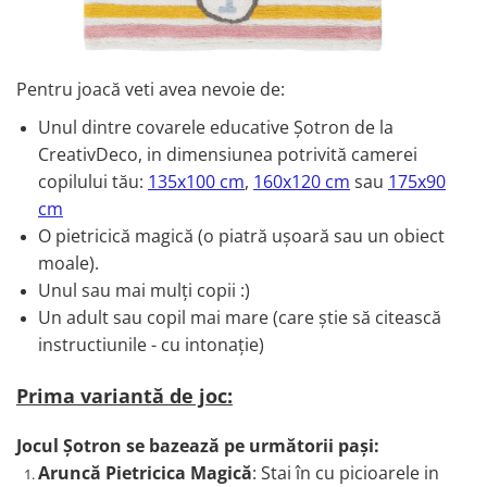
Paravane de camera
Pentru joacă veti avea nevoie de:
Unul dintre covarele educative Șotron de la
CreativDeco, in dimensiunea potrivită camerei
copilului tău:
135x100 cm
,
160x120 cm
sau
175x90
cm
O pietricică magică (o piatră ușoară sau un obiect
moale).
Unul sau mai mulți copii :)
Un adult sau copil mai mare (care știe să citească
instructiunile - cu intonație)
Prima variantă de joc:
Jocul Șotron se bazează pe următorii pași:
Aruncă Pietricica Magică
: Stai în cu picioarele in