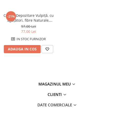
Coș de Depozitare Vulpiță, cu
-21%
agățători, fibre Naturale,
30x11x33 cm
97,00 Lei
77,00 Lei
IN STOC FURNIZOR
ADAUGA IN COS
MAGAZINUL MEU
CLIENTI
DATE COMERCIALE