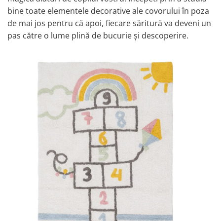
Comode TV
bine toate elementele decorative ale covorului în poza
Paturi
de mai jos pentru că apoi, fiecare săritură va deveni un
Tablii pat
pas către o lume plină de bucurie și descoperire.
Noptiere
Comode si Bufete
Oglinzi
Biblioteci si Rafturi
Sifoniere si Dulapuri
Vitrine
Rafturi de perete
Mobilier bar
Cuiere
Birouri
Carucior de servire
Postamente, Piedestale