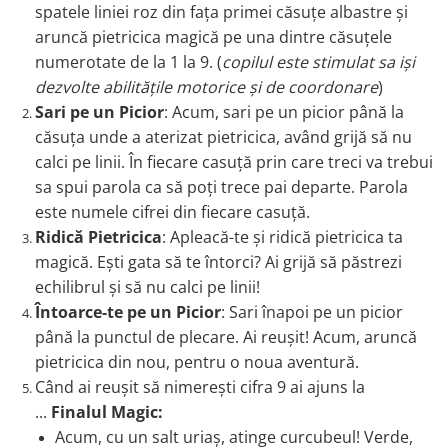
spatele liniei roz din fața primei căsuțe albastre și
aruncă pietricica magică pe una dintre căsuțele
numerotate de la 1 la 9. (
copilul este stimulat sa iși
dezvolte abilitățile motorice și de coordonare
)
Sari pe un Picior
: Acum, sari pe un picior până la
căsuța unde a aterizat pietricica, având grijă să nu
calci pe linii. În fiecare casuță prin care treci va trebui
sa spui parola ca să poți trece pai departe. Parola
este numele cifrei din fiecare casuță.
Ridică Pietricica
: Apleacă-te și ridică pietricica ta
magică. Ești gata să te întorci? Ai grijă să păstrezi
echilibrul și să nu calci pe linii!
Întoarce-te pe un Picior
: Sari înapoi pe un picior
până la punctul de plecare. Ai reușit! Acum, aruncă
pietricica din nou, pentru o noua aventură.
Când ai reușit să nimerești cifra 9 ai ajuns la
...
Finalul Magic:
Acum, cu un salt uriaș, atinge curcubeul! Verde,