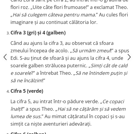
flori roz. „Uite câte flori frumoase!” a exclamat Theo.
„
Hai să culegem câteva pentru mama.
” Au cules flori
imaginare și au continuat călătoria lor.
Cifra 3 (gri) și 4 (galben)
Când au ajuns la cifra 3, au observat că sfoara
zmeului începea de acolo. „
Să urmăm zmeul
!” a spus
Edi. S-au ținut de sfoară și au ajuns la cifra 4, unde
soarele galben strălucea puternic. „
Simți cât de cald
e soarele
?” a întrebat Theo. „
Să ne întindem puțin și
să ne încălzim
!”
Cifra 5 (verde)
La cifra 5, au intrat într-o pădure verde. „
Ce copaci
înalți
!” a spus Theo. „
Hai să ne cățărăm și să vedem
lumea de sus.
” Au mimat cățăratul în copaci și s-au
simțit ca niște aventurieri adevărați.