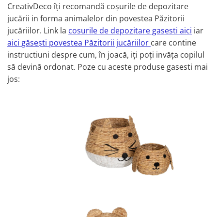
CreativDeco îți recomandă coșurile de depozitare
jucării in forma animalelor din povestea Păzitorii
jucăriilor. Link la
cosurile de depozitare gasesti aici
iar
aici găsești povestea Păzitorii jucăriilor
care contine
instructiuni despre cum, în joacă, iți poți invăța copilul
să devină ordonat. Poze cu aceste produse gasesti mai
jos: