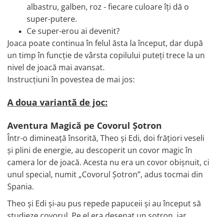
albastru, galben, roz - fiecare culoare îți dă o
super-putere.
Ce super-erou ai devenit?
Joaca poate continua în felul ăsta la început, dar după
un timp în funcție de vârsta copilului puteți trece la un
nivel de joacă mai avansat.
Instrucțiuni în povestea de mai jos:
A doua variantă de joc:
Aventura Magică pe Covorul Șotron
Într-o dimineață însorită, Theo și Edi, doi frățiori veseli
și plini de energie, au descoperit un covor magic în
camera lor de joacă. Acesta nu era un covor obișnuit, ci
unul special, numit „Covorul Șotron”, adus tocmai din
Spania.
Theo și Edi și-au pus repede papuceii și au început să
studieze covorul. Pe el era desenat un șotron, iar