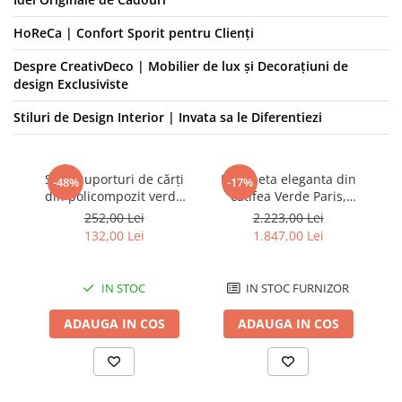
HoReCa | Confort Sporit pentru Clienți
Despre CreativDeco | Mobilier de lux și Decorațiuni de
design Exclusiviste
Stiluri de Design Interior | Invata sa le Diferentiezi
Set 2 suporturi de cărți
Bancheta eleganta din
Ba
-48%
-17%
din policompozit verde
catifea Verde Paris,
mint cu design de dragon
120x40x60 cm
252,00 Lei
2.223,00 Lei
pentru camera copiilor 13
132,00 Lei
1.847,00 Lei
x 15.5 x 9 cm
IN STOC
IN STOC FURNIZOR
ADAUGA IN COS
ADAUGA IN COS