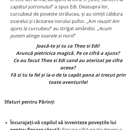
capătul șotronului!
” a spus Edi. Deasupra lor,
curcubeul de poveste strălucea, și au simțit căldura
soarelui și răcoarea norului pufos. „A
m reușit! Am
ajuns la curcubeu!
” au strigat amândoi.
„
Acum
putem atinge soarele si norii!
”
Joacă-te și tu ca Theo si Edi!
Aruncă pietricica magică. Pe ce cifră a ajuns?
Ce au facut Theo si Edi cand au aterizat pe cifra
aceea?
Fă si tu la fel și ia-o de la capăt pana ai trecut prin
toate aventurile!
Sfaturi pentru Părinți
Încurajați-vă copilul să inventeze poveștile lui
pentru fiecare căsuță
: Fiecare cifră poate deveni o