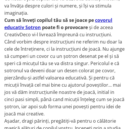
Covoare exterior
Cosuri
Masute Laterale
va învăța despre culori și numere, și își va stimula
Usi Decorative
Umbrele Exterior
Cufere si valize decorative
Mese Bar
imaginația.
Coloane decorative
Accesorii mese
Accesorii Exterior
Cutii decorative
Cum să înveți copilul tău să se joace pe
covorul
Trofee, Taxidermii, Busturi
Canapele
Ghivece, Vase Exterior
Ghivece, Suporturi flori
educativ Sotron
poate fi o provocare
și de aceea
Animale
Canapele Coltar
CreativDeco vi-l livrează împreună cu instrucțiuni.
Ghivece, Vase Exterior
Canapele Modulare
Când vorbim despre instrucțiuni ne referim nu doar la
Flori, Plante artificiale
Canapele Extensibile
cele de întreținere, ci la instrucțiuni de joacă. Nu ajunge
Opritoare pentru usi
să cumperi un covor cu un șotron desenat pe el și să
Canapele Sezlong
Suporturi sticle
speri că micuțul tău se va distra singur. Pericolul e că
Canapele 2 locuri
sotronul va deveni doar un desen colorat pe covor,
Canapele 3 locuri
Suport Umbrela
pierzându-și astfel valoarea educativă. Și pentru că
Canapele 4 locuri
Suport ziare/reviste
micuții învață cel mai bine cu ajutorul poveștilor... mai
Masute de toaleta
Organizator obiecte mici
jos vă dăm instrucțiunile noastre de joacă, initial in
Console
Oglinzi cu picior
cinci pasi simpli, până cand micuții înțeleg cum se joacă
Fotolii
șotron, iar apoi sub forma unei povești pentru idei de
Clepsidra
Taburete si pufuri
joacă mai creative.
Așadar, dragi părinți, pregătiți-vă pentru o călătorie
Banchete, Bancute
magică alături de copilul vostru. Incepeti prin a studia