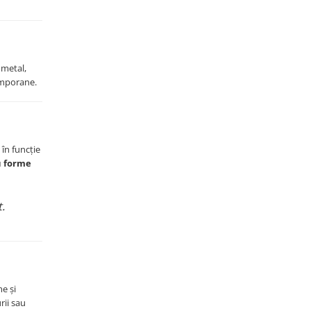
 metal,
temporane.
în funcție
u forme
.
e și
rii sau