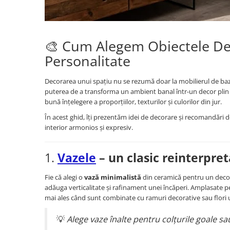
Paravane de camera
🎨 Cum Alegem Obiectele Deco
Personalitate
Decorarea unui spațiu nu se rezumă doar la mobilierul de bază.
puterea de a transforma un ambient banal într-un decor plin de
bună înțelegere a proporțiilor, texturilor și culorilor din jur.
În acest ghid, îți prezentăm idei de decorare și recomandări d
interior armonios și expresiv.
1.
Vazele
– un clasic reinterpre
Fie că alegi o
vază minimalistă
din ceramică pentru un deco
adăuga verticalitate și rafinament unei încăperi. Amplasate p
mai ales când sunt combinate cu ramuri decorative sau flori 
💡
Alege vaze înalte pentru colțurile goale sau