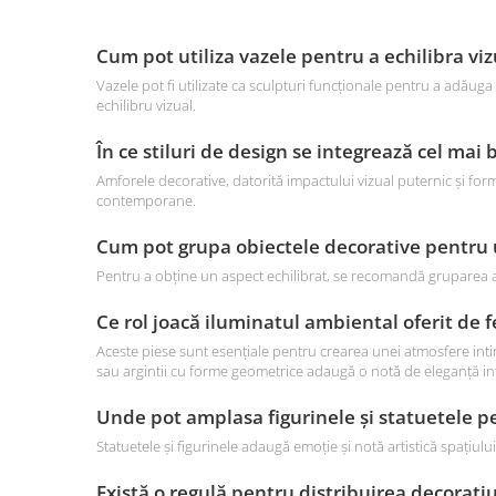
Cum pot utiliza vazele pentru a echilibra vi
Vazele pot fi utilizate ca sculpturi funcționale pentru a adăuga 
echilibru vizual.
În ce stiluri de design se integrează cel mai
Amforele decorative, datorită impactului vizual puternic și forme
contemporane.
Cum pot grupa obiectele decorative pentru u
Pentru a obține un aspect echilibrat, se recomandă gruparea a 2
Ce rol joacă iluminatul ambiental oferit de fe
Aceste piese sunt esențiale pentru crearea unei atmosfere intime
sau argintii cu forme geometrice adaugă o notă de eleganță in
Unde pot amplasa figurinele și statuetele 
Statuetele și figurinele adaugă emoție și notă artistică spați
Există o regulă pentru distribuirea decorați