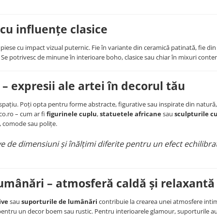
cu influențe clasice
piese cu impact vizual puternic. Fie în variante din ceramică patinată, fie din
. Se potrivesc de minune în interioare boho, clasice sau chiar în mixuri con
 – expresii ale artei în decorul tău
ațiu. Poți opta pentru forme abstracte, figurative sau inspirate din natură, 
co.ro – cum ar fi
figurinele cuplu
,
statuetele africane
sau
sculpturile c
e, comode sau polițe.
e de dimensiuni și înălțimi diferite pentru un efect echilibrat
lumânări – atmosferă caldă și relaxantă
ive
sau
suporturile de lumânări
contribuie la crearea unei atmosfere intim
lă pentru un decor boem sau rustic. Pentru interioarele glamour, suporturile au