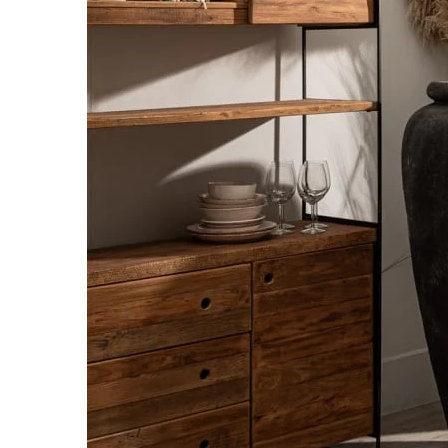
Comode TV
Paturi
Tablii pat
Noptiere
Comode si Bufete
Oglinzi
Biblioteci si Rafturi
Sifoniere si Dulapuri
Vitrine
Rafturi de perete
Mobilier bar
Cuiere
Birouri
Carucior de servire
Postamente, Piedestale