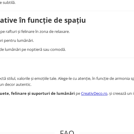
e subtilă.
tive în funcție de spațiu
pe rafturi și felinare în zona de relaxare.
uri pentru lumânări.
ri de lumânări pe noptieră sau comodă.
ă stilul, valorile și emoțiile tale. Alege-le cu atenție, în funcție de armonia sp
 un decor autentic.
tuete, felinare și suporturi de lumânări
pe
CreativDeco.ro
, și creează un 
FAQ