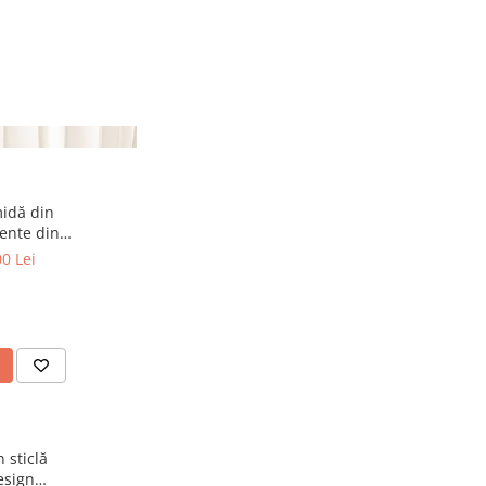
idă din
cente din
living sau
0 Lei
 21 cm
 sticlă
esign