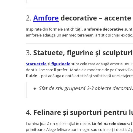
2.
Amfore
decorative – accente 
Inspirate din formele antichității,
amforele decorative
sunt 
amforele adaugă un aer mediteranean, artistic și chiar exotic
3.
Statuete, figurine și sculpturi
Statuetele
și
figurinele
sunt cele care adaugă emoție unui sp
de stilul pe care îl preferi. Modelele moderne de pe CreativDe
fluide
– pot adăuga o notă artistică și sofisticată unei etajer
🔸
Sfat de stil: grupează 2-3 obiecte decorativ
4.
Felinare și suporturi pentru 
Lumina joacă un rol esențial în decor, iar
felinarele decorat
primitoare. Alege felinare aurii, negre sau cu inserții de stic