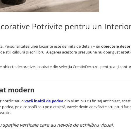
rative Potrivite pentru un Interio
 Personalitatea unei locuințe este definită de detalii – iar
obiectele decor
 stil, căldură și echilibru. Alegerea acestora presupune nu doar gust estetic,
e obiecte decorative, inspirate din selecția CreativDeco.ro, pentru a-ți contu
tat modern
r nordic sau o
vază înaltă de podea
din aluminiu cu finisaj antichizat, aces
e podea, pe o consolă sau pe o etajeră, vazele devin adevărate sculpturi func
uscate.
 spațiile verticale care au nevoie de echilibru vizual.