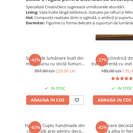
Specialiștii CreativDeco sugerează următoarele abordări:
Living:
Vaze înalte lângă bibliotecă, statuete pe rafturi și feli
Hol:
Compoziții realizate dintr-o oglindă, o amforă și suportu
Dormitor:
Figurine cu forme delicate și suporturi de lumână
Suport de lumânare înalt din
Vază cilindrică din
-42%
-27%
metal auriu cu sticlă fumurie
transparentă cu inel
pentru living sau hol Square
auriu la bază Ring 25
397,00 Lei
229,00 Lei
185,00 Lei
135,0
20 x 20 x 55 cm
cm
IN STOC
IN STOC
ADAUGA IN COS
ADAUGA IN COS
Figurină Cuplu handmade din
Lumanare decorat
-62%
-42%
rășină alb grej pentru decor
ceara alba in fo