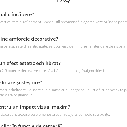
zual o încăpere?
verticalitate și rafinament. Specialiștii recomandă alegerea vazelor înalte pentr
 bine amforele decorative?
lor inspirate din antichitate, se potrivesc de minune în interioare de inspirație
n efect estetic echilibrat?
-3 obiecte decorative care să aibă dimensiuni și înălțimi diferite.
linare și sfeșnice?
 și primitoare. Felinarele în nuanțe aurii, negre sau cu sticlă sunt potrivite 
terioarelor glamour.
pentru un impact vizual maxim?
ului dacă sunt expuse pe elemente precum etajere, comode sau polițe.
unilor în funcție de cameră?