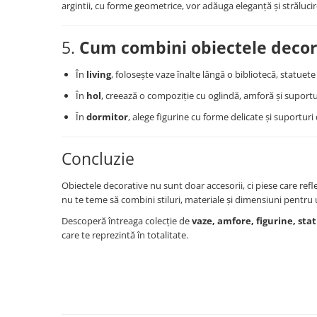
argintii, cu forme geometrice, vor adăuga eleganță și strălucir
5.
Cum combini obiectele decora
În
living
, folosește vaze înalte lângă o bibliotecă, statuete 
În
hol
, creează o compoziție cu oglindă, amforă și suport
În
dormitor
, alege figurine cu forme delicate și suportu
Concluzie
Obiectele decorative nu sunt doar accesorii, ci piese care reflect
nu te teme să combini stiluri, materiale și dimensiuni pentru
Descoperă întreaga colecție de
vaze, amfore, figurine, sta
care te reprezintă în totalitate.