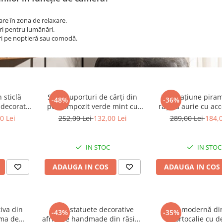
nare în zona de relaxare.
ri pentru lumânări.
ri pe noptieră sau comodă.
 sticlă
Set 2 suporturi de cărți din
Decorațiune piram
-48%
-36%
 decorativ
policompozit verde mint cu
rășină aurie cu ac
 x 14 x 14
design de dragon pentru
metal negru pentru 
0 Lei
252,00 Lei
132,00 Lei
289,00 Lei
184,0
camera copiilor 13 x 15.5 x 9
birou 15 x 15 x
cm
IN STOC
IN STOC
ADAUGA IN COS
ADAUGA IN COS
iva din
Set 2 statuete decorative
Vază modernă din
-43%
-35%
rma de
africane handmade din rășină
portocalie cu d