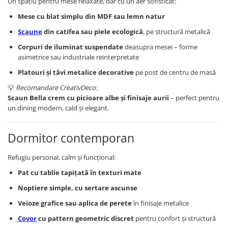
Un spațiu pentru mese relaxate, dar cu un aer sofisticat:
Mese cu blat simplu din MDF sau lemn natur
Scaune
din catifea sau piele ecologică
, pe structură metalică
Corpuri de iluminat suspendate
deasupra mesei – forme
asimetrice sau industriale reinterpretate
Platouri și tăvi metalice decorative
pe post de centru de masă
💡
Recomandare CreativDeco:
Scaun Bella crem cu picioare albe și finisaje aurii
– perfect pentru
un dining modern, cald și elegant.
Dormitor contemporan
Refugiu personal, calm și funcțional:
Pat cu tablie tapițată în texturi mate
Noptiere simple, cu sertare ascunse
Veioze grafice sau aplica de perete
în finisaje metalice
Covor
cu pattern geometric discret
pentru confort și structură