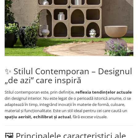
Covoare exterior
Cosuri
Masute Laterale
Usi Decorative
Umbrele Exterior
Cufere si valize decorative
Mese Bar
Coloane decorative
Accesorii mese
Accesorii Exterior
Cutii decorative
Trofee, Taxidermii, Busturi
Canapele
Ghivece, Vase Exterior
Ghivece, Suporturi flori
Animale
Canapele Coltar
Ghivece, Vase Exterior
Canapele Modulare
Flori, Plante artificiale
Canapele Extensibile
Opritoare pentru usi
Canapele Sezlong
Suporturi sticle
Canapele 2 locuri
✨ Stilul Contemporan – Designul
Canapele 3 locuri
Suport Umbrela
„de azi” care inspiră
Canapele 4 locuri
Suport ziare/reviste
Masute de toaleta
Stilul contemporan este, prin definiție,
reflexia tendințelor actuale
Organizator obiecte mici
din designul interior. Nu este legat de o perioadă istorică anume, ci se
Console
adaptează în timp, integrând inovații în materie de formă, culoare,
Oglinzi cu picior
material și funcționalitate. Este un stil ideal pentru cei care caută un
Fotolii
Clepsidra
spațiu aerisit, echilibrat și actual
, fără excese vizuale.
Taburete si pufuri
Banchete, Bancute
🖼️ Principalele caracteristici ale