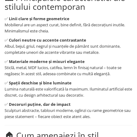
Comode TV
stilului contemporan
Paturi
✅
Linii clare și forme geometrice
Tablii pat
Mobilierul are un aspect curat, bine definit, fără decorațiuni inutile.
Noptiere
Minimalismul este cheia.
Comode si Bufete
✅
Culori neutre cu accente contrastante
Albul, bejul, griul, negrul și nuanțele de pământ sunt dominante,
Oglinzi
completate uneori de accente vibrante sau metalice.
Biblioteci si Rafturi
✅
Materiale moderne și mixuri elegante
Sticlă, metal, MDF lucios, catifea, lemn în finisaj natural – toate se
Sifoniere si Dulapuri
regăsesc în acest stil, adesea combinate cu multă eleganță.
Vitrine
✅
Spații deschise și bine luminate
Rafturi de perete
Lumina naturală este valorificată la maximum. Iluminatul artificial este
discret, cu design arhitectural sau decorativ.
Mobilier bar
✅
Decoruri puține, dar de impact
Cuiere
Sculpturi abstracte, tablouri moderne, oglinzi cu rame geometrice sau
Birouri
piese statement – fiecare obiect este atent ales.
Carucior de servire
🏠 Cum amenajezi în stil
Postamente, Piedestale