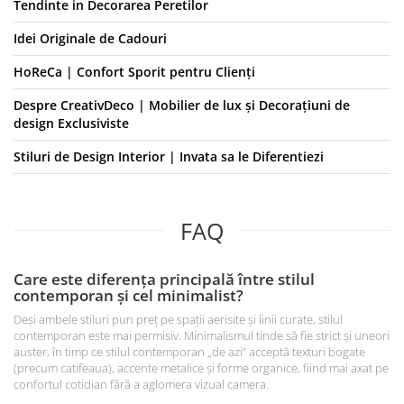
Tendinte in Decorarea Peretilor
Idei Originale de Cadouri
HoReCa | Confort Sporit pentru Clienți
Despre CreativDeco | Mobilier de lux și Decorațiuni de
design Exclusiviste
Stiluri de Design Interior | Invata sa le Diferentiezi
FAQ
Care este diferența principală între stilul
contemporan și cel minimalist?
Deși ambele stiluri pun preț pe spații aerisite și linii curate, stilul
contemporan este mai permisiv. Minimalismul tinde să fie strict și uneori
auster, în timp ce stilul contemporan „de azi” acceptă texturi bogate
(precum catifeaua), accente metalice și forme organice, fiind mai axat pe
confortul cotidian fără a aglomera vizual camera.