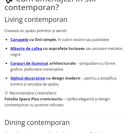
contemporan?
Paravane de camera
Living contemporan
Creează un spațiu primitor și aerisit:
Canapele
cu linii simple
, în culori neutre sau pastelate
Măsuțe de cafea
cu suprafețe lucioase
sau picioare metalice
negre
Corpuri de iluminat
arhitecturale
– lampadare cu forme
grafice, plafoniere minimaliste
Oglinzi decorative
cu design modern
– pentru a amplifica
lumina și senzația de spațiu
💡
Recomandare CreativDeco:
Fotoliu Space Plus crem/auriu
– catifea elegantă și design
contemporan cu accente rafinate.
Dining contemporan