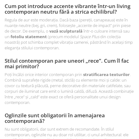
Cum pot introduce accente vibrante într-un living
contemporan neutru fără a strica echilibrul?
Regula de aur este moderația. Dacă baza (pereții, canapeaua) este în
nuanțe neutre (bej, gri, crem), folosește „accente de impact” prin piese
de decor. De exemplu, o
vază sculpturală
într-o culoare intensă sau
un
fotoliu statement
(precum modelul
Space Plus
din colecția
noastră) pot schimba complet vibrația camerei, păstrând în același timp
eleganța stilului contemporan.
Stilul contemporan pare uneori „rece”. Cum îl fac
mai primitor?
Poți încălzi orice interior contemporan prin
stratificarea texturilor
.
Combină suprafețe rigide (metal, sticlă) cu elemente moi și calde: un
covor cu textură plăcută, perne decorative din materiale catifelate, sau
corpuri de iluminat care emit o lumină caldă, difuză. Această combinație
între „rece” și „cald” este exact ce oferă personalitate unui design
contemporan.
Oglinzile sunt obligatorii în amenajarea
contemporană?
Nu sunt obligatorii, dar sunt extrem de recomandate. În stilul
contemporan, oglinzile nu au doar rol utilitar, ci unul arhitectural: ele