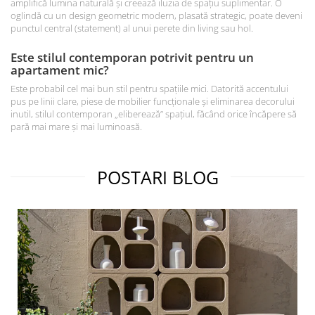
amplifică lumina naturală și creează iluzia de spațiu suplimentar. O
oglindă cu un design geometric modern, plasată strategic, poate deveni
punctul central (statement) al unui perete din living sau hol.
Este stilul contemporan potrivit pentru un
apartament mic?
Este probabil cel mai bun stil pentru spațiile mici. Datorită accentului
pus pe linii clare, piese de mobilier funcționale și eliminarea decorului
inutil, stilul contemporan „eliberează” spațiul, făcând orice încăpere să
pară mai mare și mai luminoasă.
POSTARI BLOG