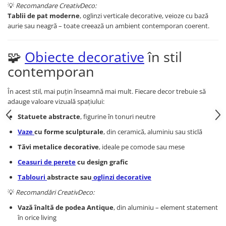
💡
Recomandare CreativDeco:
Tablii de pat moderne
, oglinzi verticale decorative, veioze cu bază
aurie sau neagră – toate creează un ambient contemporan coerent.
🧩
Obiecte decorative
în stil
contemporan
În acest stil, mai puțin înseamnă mai mult. Fiecare decor trebuie să
adauge valoare vizuală spațiului:
Statuete abstracte
, figurine în tonuri neutre
Vaze
cu forme sculpturale
, din ceramică, aluminiu sau sticlă
Tăvi metalice decorative
, ideale pe comode sau mese
Ceasuri de perete
cu design grafic
Tablouri
abstracte sau
oglinzi decorative
💡
Recomandări CreativDeco:
Vază înaltă de podea Antique
, din aluminiu – element statement
în orice living