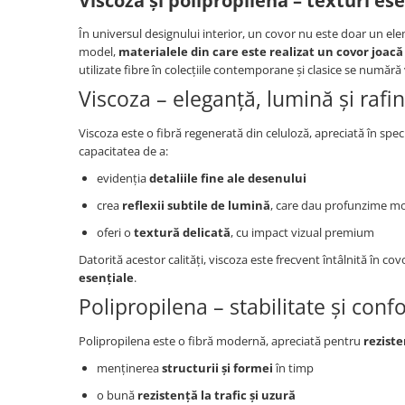
Viscoza și polipropilena – texturi es
Paravane de camera
În universul designului interior, un covor nu este doar un ele
model,
materialele din care este realizat un covor joacă
utilizate fibre în colecțiile contemporane și clasice se numără
Viscoza – eleganță, lumină și raf
Viscoza este o fibră regenerată din celuloză, apreciată în spe
capacitatea de a:
evidenția
detaliile fine ale desenului
crea
reflexii subtile de lumină
, care dau profunzime mo
oferi o
textură delicată
, cu impact vizual premium
Datorită acestor calități, viscoza este frecvent întâlnită în co
esențiale
.
Polipropilena – stabilitate și confor
Polipropilena este o fibră modernă, apreciată pentru
reziste
menținerea
structurii și formei
în timp
o bună
rezistență la trafic și uzură