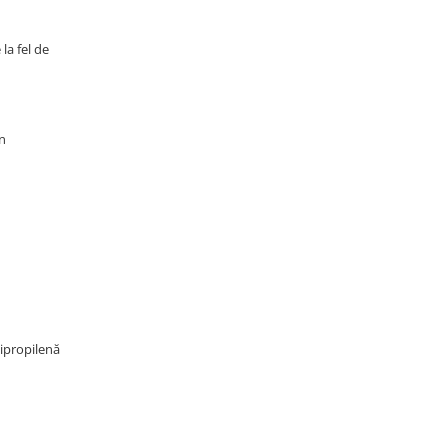
la fel de
un
lipropilenă