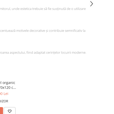
itorul, unde estetica trebuie să fie susținută de o utilizare
centuează motivele decorative și contribuie semnificativ la
area aspectului, fiind adaptat cerințelor locuirii moderne.
l organic
170x120 cm
0 Lei
NIZOR