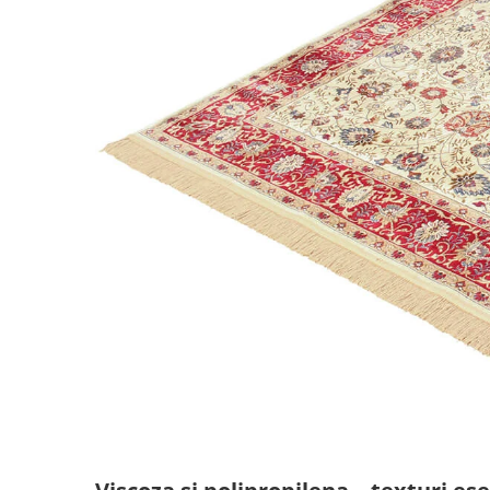
Comode TV
Paturi
Tablii pat
Noptiere
Comode si Bufete
Oglinzi
Biblioteci si Rafturi
Sifoniere si Dulapuri
Vitrine
Rafturi de perete
Mobilier bar
Cuiere
Birouri
Carucior de servire
Postamente, Piedestale