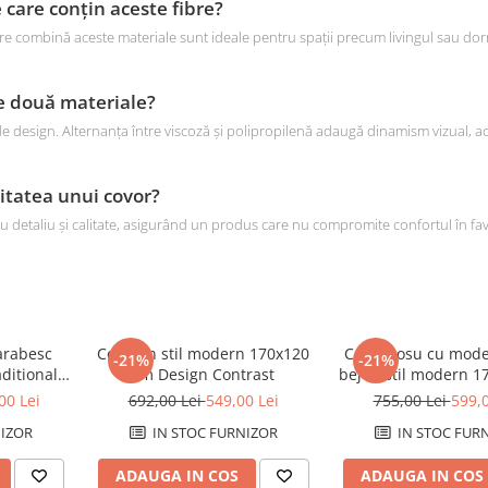
e care conțin aceste fibre?
care combină aceste materiale sunt ideale pentru spații precum livingul sau dorm
te două materiale?
e design. Alternanța între viscoză și polipropilenă adaugă dinamism vizual, ac
litatea unui covor?
 detaliu și calitate, asigurând un produs care nu compromite confortul în favo
arabesc
Covor in stil modern 170x120
Covor rosu cu mode
-21%
-21%
aditional
cm Design Contrast
bej in stil modern 
ne Ivory
Palazzo
00 Lei
692,00 Lei
549,00 Lei
755,00 Lei
599,0
IZOR
IN STOC FURNIZOR
IN STOC FUR
ADAUGA IN COS
ADAUGA IN COS