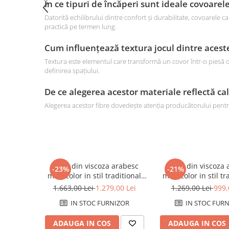
În ce tipuri de încăperi sunt ideale covoarel
Datorită echilibrului dintre confort și durabilitate, covoarele 
practică pe termen lung.
Cum influențează textura jocul dintre aces
Textura este elementul care transformă un covor într-o piesă d
definirea spațiului.
De ce alegerea acestor materiale reflectă ca
Alegerea acestor fibre dovedește atenția producătorului pentru
Covor din viscoza arabesc
Covor din viscoza 
-23%
-21%
multicolor in stil traditional
multicolor in stil tr
230x160 cm Bizantine Ivory
190x140 cm Bizanti
1.663,00 Lei
1.279,00 Lei
1.269,00 Lei
999,
IN STOC FURNIZOR
IN STOC FURN
ADAUGA IN COS
ADAUGA IN COS