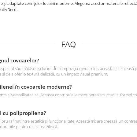
re și adaptate cerințelor locuirii moderne. Alegerea acestor materiale reflect
reativDeco.
FAQ
ignul covoarelor?
aspectul său mătăsos și lucios. În compoziția covoarelor, aceasta este aleasă pe
și de a oferi o textură delicată, cu un impact vizual premium.
pilenei în covoarele moderne?
 și versatilitatea sa. Aceasta contribuie la menținerea structurii și formei covo
 cu polipropilena?
u rafinat între estetică și funcționalitate. Această mixare creează un contrast 
durabile pentru utilizarea zilnică.