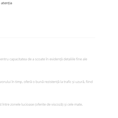
ă atenția
ntru capacitatea de a scoate în evidență detaliile fine ale
rului în timp, oferă o bună rezistență la trafic și uzură, fiind
între zonele lucioase (oferite de viscoză) și cele mate,