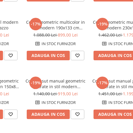
il modern
Covor geometric multicolor in
Covor geometric mul
-17%
-19%
azzo
stil modern 190x133 cm
stil modern 230x
Allegra
Allegra
0 Lei
1.088,00 Lei
899,00 Lei
1.462,00 Lei
1.179
IZOR
IN STOC FURNIZOR
IN STOC FUR
ADAUGA IN COS
ADAUGA IN COS
geometric
Covor tesut manual geometric
Covor tesut manual 
-19%
-17%
rn 150x80
patrate in stil modern
patrate in stil 
190x133 cm Gioia A
230x160 cm Gio
0 Lei
1.140,00 Lei
919,00 Lei
1.451,00 Lei
1.199
IZOR
IN STOC FURNIZOR
IN STOC FUR
ADAUGA IN COS
ADAUGA IN COS