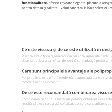
funcționalitate
, oferind covoare elegante, plăcute la atinge
pentru detaliu și calitate – valori care stau la baza selecției C
Ce este viscoza și de ce este utilizată în des
Viscoza este o fibră regenerată din celuloză, apreciată pentru 
desenului, de a crea reflexii de lumină care adaugă profunzime 
Care sunt principalele avantaje ale polipro
Polipropilena este o fibră modernă recunoscută pentru rezistența
totodată ușor de întreținut.
De ce este recomandată combinarea viscozei
Combinarea celor două materiale permite obținerea unui echilibr
rezultând piese care arată sofisticat, dar care sunt suficient de 