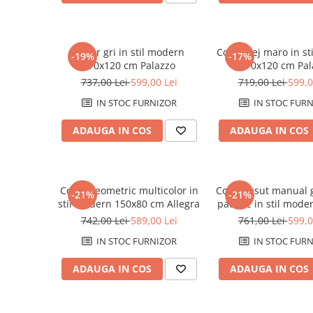
Covor gri in stil modern
Covor bej maro in st
-19%
-17%
170x120 cm Palazzo
170x120 cm Pal
737,00 Lei
599,00 Lei
719,00 Lei
599,0
IN STOC FURNIZOR
IN STOC FURN
ADAUGA IN COS
ADAUGA IN COS
Covor geometric multicolor in
Covor tesut manual 
-21%
-21%
stil modern 150x80 cm Allegra
patrate in stil mode
cm Gioia A
742,00 Lei
589,00 Lei
761,00 Lei
599,0
IN STOC FURNIZOR
IN STOC FURN
ADAUGA IN COS
ADAUGA IN COS