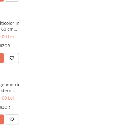
ticolor in
160 cm
,00 Lei
NIZOR
geometric
modern
ia A
,00 Lei
NIZOR