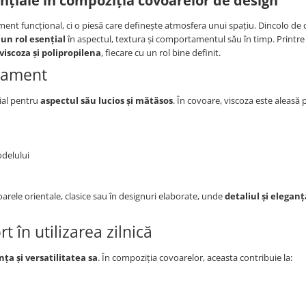
ențiale în compoziția covoarelor de design
ment funcțional, ci o piesă care definește atmosfera unui spațiu. Dincolo de c
 un rol esențial
în aspectul, textura și comportamentul său în timp. Printre
viscoza și polipropilena
, fiecare cu un rol bine definit.
inament
cial pentru
aspectul său lucios și mătăsos
. În covoare, viscoza este aleasă
delului
voarele orientale, clasice sau în designuri elaborate, unde
detaliul și elegan
t în utilizarea zilnică
nța și versatilitatea sa
. În compoziția covoarelor, aceasta contribuie la: