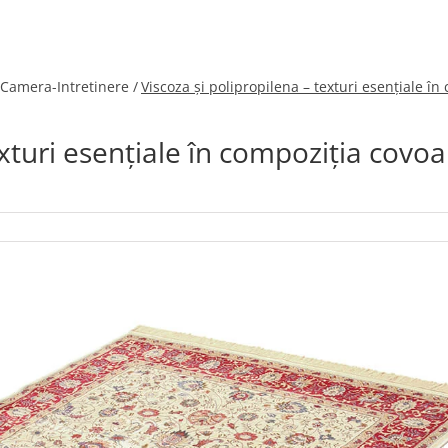
-Camera-Intretinere /
Viscoza și polipropilena – texturi esențiale î
exturi esențiale în compoziția covoa