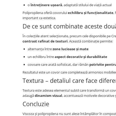
o
întreținere ușoară
, adaptată stilului de viață actual
Polipropilena oferă covorului
echilibru și funcționalitate
,
important ca estetica.
De ce sunt combinate aceste dou
În colecțiile atent selecționate, precum cele disponibile pe 
contrast rafinat de texturi
. Această combinație permite:
alternanța între
zone lucioase și mate
un echilibru între
aspect decorativ și durabilitate
covoare care arată sofisticat, dar rămân
potrivite pentru
Rezultatul este un covor care completează armonios mobilierul
Textura – detaliul care face difer
Textura este adesea elementul subtil care transformă un covor
adaugă
dinamism vizual
, accentuează motivele decorative și
Concluzie
Viscoza și polipropilena nu sunt alese întâmplător în compoz