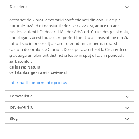
Descriere
Paravane de camera
Acest set de 2 brazi decorativi confecționați din conuri de pin
naturale, având dimensiunile de 9 x 9 x 22 CM, aduce un aer
rustic și autentic în decorul tău de sărbători. Cu un design simplu,
dar elegant, acești brazi sunt perfecți pentru a fi așezați pe masă,
rafturi sau în orice colț al casei, oferind un farmec natural și
căldură decorului de Crăciun. Descoperă acest set la CreativDeco
și adaugă un element distinct și festiv în spațiul tău în perioada
sărbătorilor.
Culoare:
Natural
Stil de design:
Festiv, Artizanal
Informatii conformitate produs
Caracteristici
Review-uri
(0)
Blog