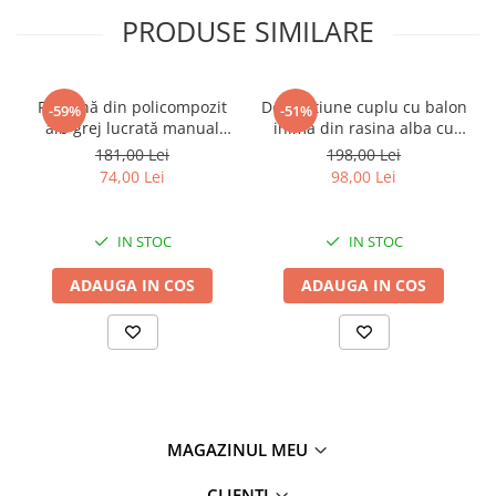
PRODUSE SIMILARE
Figurină din policompozit
Decoratiune cuplu cu balon
-59%
-51%
alb grej lucrată manual
inima din rasina alba cu
Mama și copilul 10 x 12 x 18
accente aurii 23.5 cm
181,00 Lei
198,00 Lei
cm
74,00 Lei
98,00 Lei
IN STOC
IN STOC
ADAUGA IN COS
ADAUGA IN COS
MAGAZINUL MEU
CLIENTI