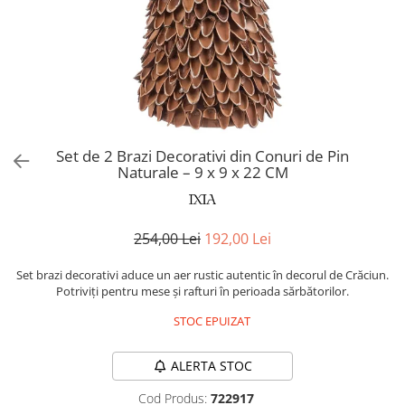
Covoare exterior
Cosuri
Masute Laterale
Usi Decorative
Umbrele Exterior
Cufere si valize decorative
Mese Bar
Coloane decorative
Accesorii mese
Accesorii Exterior
Cutii decorative
Trofee, Taxidermii, Busturi
Canapele
Ghivece, Vase Exterior
Ghivece, Suporturi flori
Animale
Canapele Coltar
Ghivece, Vase Exterior
Canapele Modulare
Flori, Plante artificiale
Canapele Extensibile
Set de 2 Brazi Decorativi din Conuri de Pin
Opritoare pentru usi
Naturale – 9 x 9 x 22 CM
Canapele Sezlong
Suporturi sticle
Canapele 2 locuri
Canapele 3 locuri
Suport Umbrela
254,00 Lei
192,00 Lei
Canapele 4 locuri
Suport ziare/reviste
Masute de toaleta
Set brazi decorativi aduce un aer rustic autentic în decorul de Crăciun.
Organizator obiecte mici
Potriviți pentru mese și rafturi în perioada sărbătorilor.
Console
Oglinzi cu picior
STOC EPUIZAT
Fotolii
Clepsidra
Taburete si pufuri
ALERTA STOC
Banchete, Bancute
Cod Produs:
722917