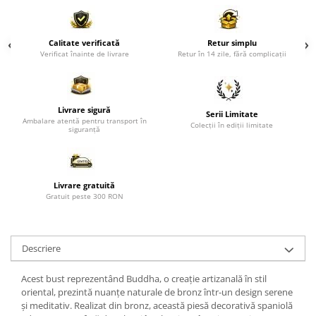
Paravane de camera
Calitate verificată
Retur simplu
Verificat înainte de livrare
Retur în 14 zile, fără complicații
Livrare sigură
Serii Limitate
Ambalare atentă pentru transport în
Colecții în ediții limitate
siguranță
Livrare gratuită
Gratuit peste 300 RON
Descriere
Acest bust reprezentând Buddha, o creație artizanală în stil
oriental, prezintă nuanțe naturale de bronz într-un design serene
și meditativ. Realizat din bronz, această piesă decorativă spaniolă