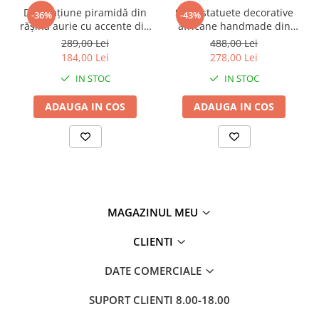
Decorațiune piramidă din
Set 2 statuete decorative
-36%
-43%
rășină aurie cu accente din
africane handmade din
metal negru pentru living
rășină negru auriu 9 x 9 x
289,00 Lei
488,00 Lei
sau birou 15 x 15 x 21 cm
40 cm
184,00 Lei
278,00 Lei
IN STOC
IN STOC
ADAUGA IN COS
ADAUGA IN COS
MAGAZINUL MEU
CLIENTI
DATE COMERCIALE
SUPORT CLIENTI
8.00-18.00