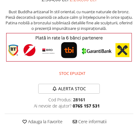
Comode TV
Paturi
Bust Buddha artizanal în stil oriental, cu nuanțe naturale de bronz.
Piesă decorativă spaniolă ce aduce calm și înțelepciune în orice spațiu.
Tablii pat
Patina nobilă a bronzului subliniază detaliile fine ale sculpturii, oferind
o prezență impunătoare și inspirațională.
Noptiere
Comode si Bufete
Oglinzi
Biblioteci si Rafturi
Sifoniere si Dulapuri
STOC EPUIZAT
Vitrine
Rafturi de perete
ALERTA STOC
Mobilier bar
Cod Produs:
28161
Ai nevoie de ajutor?
0765 157 531
Cuiere
Birouri
Adauga la Favorite
Cere informatii
Carucior de servire
Postamente, Piedestale