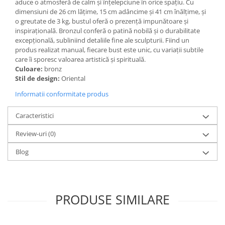
aduce o atmosferă de calm și înțelepciune în orice spațiu. Cu
dimensiuni de 26 cm lățime, 15 cm adâncime și 41 cm înălțime, și
o greutate de 3 kg, bustul oferă o prezență impunătoare și
inspirațională. Bronzul conferă o patină nobilă și o durabilitate
excepțională, subliniind detaliile fine ale sculpturii. Fiind un
produs realizat manual, fiecare bust este unic, cu variații subtile
care îi sporesc valoarea artistică și spirituală.
Culoare:
bronz
Stil de design:
Oriental
Informatii conformitate produs
Caracteristici
Review-uri
(0)
Blog
PRODUSE SIMILARE