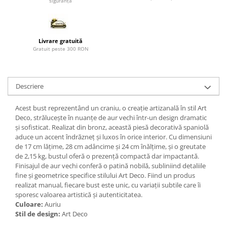
siguranță
Paravane de camera
Livrare gratuită
Gratuit peste 300 RON
Descriere
Acest bust reprezentând un craniu, o creație artizanală în stil Art
Deco, strălucește în nuanțe de aur vechi într-un design dramatic
și sofisticat. Realizat din bronz, această piesă decorativă spaniolă
aduce un accent îndrăzneț și luxos în orice interior. Cu dimensiuni
de 17 cm lățime, 28 cm adâncime și 24 cm înălțime, și o greutate
de 2,15 kg, bustul oferă o prezență compactă dar impactantă.
Finisajul de aur vechi conferă o patină nobilă, subliniind detaliile
fine și geometrice specifice stilului Art Deco. Fiind un produs
realizat manual, fiecare bust este unic, cu variații subtile care îi
sporesc valoarea artistică și autenticitatea.
Culoare:
Auriu
Stil de design:
Art Deco