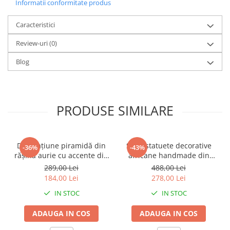
Informatii conformitate produs
Caracteristici
Review-uri
(0)
Blog
PRODUSE SIMILARE
Decorațiune piramidă din
Set 2 statuete decorative
-36%
-43%
rășină aurie cu accente din
africane handmade din
metal negru pentru living
rășină negru auriu 9 x 9 x
289,00 Lei
488,00 Lei
sau birou 15 x 15 x 21 cm
40 cm
184,00 Lei
278,00 Lei
IN STOC
IN STOC
ADAUGA IN COS
ADAUGA IN COS