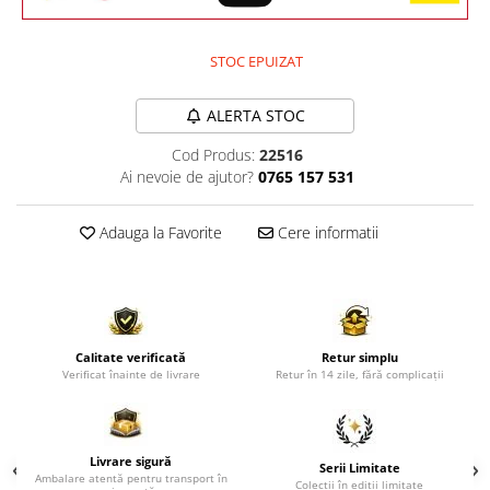
Comode TV
Paturi
STOC EPUIZAT
Tablii pat
Noptiere
ALERTA STOC
Comode si Bufete
Cod Produs:
22516
Oglinzi
Ai nevoie de ajutor?
0765 157 531
Biblioteci si Rafturi
Adauga la Favorite
Cere informatii
Sifoniere si Dulapuri
Vitrine
Rafturi de perete
Mobilier bar
Calitate verificată
Retur simplu
Verificat înainte de livrare
Retur în 14 zile, fără complicații
Cuiere
Birouri
Carucior de servire
Livrare sigură
Serii Limitate
Ambalare atentă pentru transport în
Postamente, Piedestale
Colecții în ediții limitate