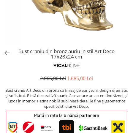
Covoare exterior
Cosuri
Masute Laterale
Usi Decorative
Umbrele Exterior
Cufere si valize decorative
Mese Bar
Coloane decorative
Accesorii mese
Accesorii Exterior
Cutii decorative
Trofee, Taxidermii, Busturi
Canapele
Ghivece, Vase Exterior
Ghivece, Suporturi flori
Animale
Canapele Coltar
Ghivece, Vase Exterior
Canapele Modulare
Plante si flori artificiale
Canapele Extensibile
Bust craniu din bronz auriu in stil Art Deco
Opritoare pentru usi
17x28x24 cm
Canapele Sezlong
Suporturi sticle
Canapele 2 locuri
Canapele 3 locuri
Suport Umbrela
2.066,00 Lei
1.685,00 Lei
Canapele 4 locuri
Suport ziare/reviste
Masute de toaleta
Bust craniu Art Deco din bronz cu finisaj de aur vechi, design dramatic
Organizator obiecte mici
și sofisticat. Piesă decorativă spaniolă ce aduce un accent îndrăzneț și
Console
luxos în interior. Patina nobilă subliniază detaliile fine și geometrice
Oglinzi cu picior
specifice stilului Art Deco.
Fotolii
Clepsidra
Taburete si pufuri
Banchete, Bancute