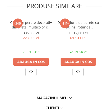
PRODUSE SIMILARE
Cuier de perete decorativ
Decorațiune de perete cu
-34%
-31%
din metal multicolor cu
oglinzi rotunde
c
forme geometrice
asimetrice și ramă
336,00 Lei
1.012,00 Lei
artistice Galaxy 70 x 5.5 x
metalică aurie 100 x 2.3 x
223,00 Lei
697,00 Lei
27.5 cm
51.5 cm
E
IN STOC
IN STOC
ADAUGA IN COS
ADAUGA IN COS
MAGAZINUL MEU
CLIENTI