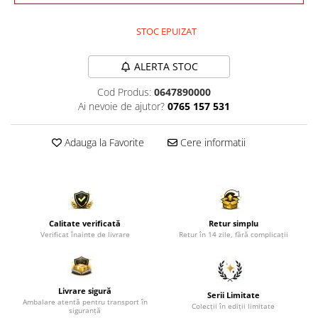
Comode TV
Paturi
STOC EPUIZAT
Tablii pat
ALERTA STOC
Noptiere
Cod Produs:
0647890000
Comode si Bufete
Ai nevoie de ajutor?
0765 157 531
Oglinzi
Biblioteci si Rafturi
Adauga la Favorite
Cere informatii
Sifoniere si Dulapuri
Vitrine
Rafturi de perete
Mobilier bar
Calitate verificată
Retur simplu
Verificat înainte de livrare
Retur în 14 zile, fără complicații
Cuiere
Birouri
Carucior de servire
Livrare sigură
Serii Limitate
Ambalare atentă pentru transport în
Colecții în ediții limitate
siguranță
Postamente, Piedestale