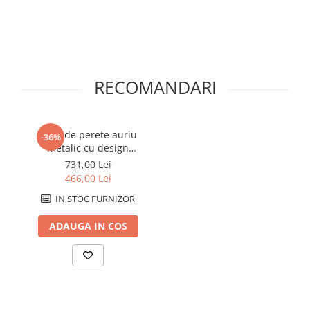
RECOMANDARI
Ceas de perete auriu
-36%
metalic cu design
octogonal Goldy
731,00 Lei
56x6.5x56 cm
466,00 Lei
IN STOC FURNIZOR
ADAUGA IN COS