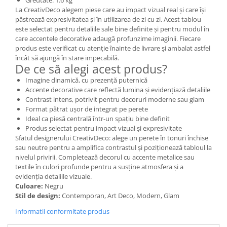
Greutate: 1.6 kg
La CreativDeco alegem piese care au impact vizual real și care își
păstrează expresivitatea și în utilizarea de zi cu zi. Acest tablou
este selectat pentru detaliile sale bine definite și pentru modul în
care accentele decorative adaugă profunzime imaginii. Fiecare
produs este verificat cu atenție înainte de livrare și ambalat astfel
încât să ajungă în stare impecabilă.
De ce să alegi acest produs?
Imagine dinamică, cu prezență puternică
Accente decorative care reflectă lumina și evidențiază detaliile
Contrast intens, potrivit pentru decoruri moderne sau glam
Format pătrat ușor de integrat pe perete
Ideal ca piesă centrală într-un spațiu bine definit
Produs selectat pentru impact vizual și expresivitate
Sfatul designerului CreativDeco: alege un perete în tonuri închise
sau neutre pentru a amplifica contrastul și poziționează tabloul la
nivelul privirii. Completează decorul cu accente metalice sau
textile în culori profunde pentru a susține atmosfera și a
evidenția detaliile vizuale.
Culoare:
Negru
Stil de design:
Contemporan, Art Deco, Modern, Glam
Informatii conformitate produs