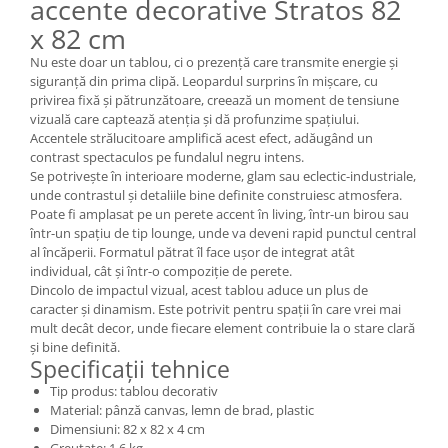
accente decorative Stratos 82
x 82 cm
Nu este doar un tablou, ci o prezență care transmite energie și
siguranță din prima clipă. Leopardul surprins în mișcare, cu
privirea fixă și pătrunzătoare, creează un moment de tensiune
vizuală care captează atenția și dă profunzime spațiului.
Accentele strălucitoare amplifică acest efect, adăugând un
contrast spectaculos pe fundalul negru intens.
Se potrivește în interioare moderne, glam sau eclectic-industriale,
unde contrastul și detaliile bine definite construiesc atmosfera.
Poate fi amplasat pe un perete accent în living, într-un birou sau
într-un spațiu de tip lounge, unde va deveni rapid punctul central
al încăperii. Formatul pătrat îl face ușor de integrat atât
individual, cât și într-o compoziție de perete.
Dincolo de impactul vizual, acest tablou aduce un plus de
caracter și dinamism. Este potrivit pentru spații în care vrei mai
mult decât decor, unde fiecare element contribuie la o stare clară
și bine definită.
Specificații tehnice
Tip produs: tablou decorativ
Material: pânză canvas, lemn de brad, plastic
Dimensiuni: 82 x 82 x 4 cm