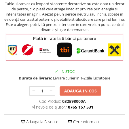
Comode TV
Tabloul canvas cu leopard și accente decorative nu este doar un decor
de perete, ci o piesă care atrage imediat privirea prin energia și
Paturi
intensitatea imaginii. Așezat pe un perete neutru sau închis, scoate în
evidență contrastul puternic și detaliile strălucitoare care prind lumina.
Tablii pat
Este o alegere potrivită pentru interioare în care vrei un punct central
Noptiere
dinamic și ușor de remarcat.
Comode si Bufete
Oglinzi
Biblioteci si Rafturi
Sifoniere si Dulapuri
IN STOC
Vitrine
Durata de livrare:
Livrare curier in 1-2 zile lucratoare
Rafturi de perete
Mobilier bar
ADAUGA IN COS
Cuiere
Cod Produs:
032598000A
Ai nevoie de ajutor?
0765 157 531
Birouri
Carucior de servire
Adauga la Favorite
Cere informatii
Postamente, Piedestale