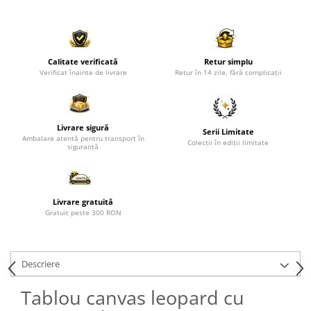
Paravane de camera
Calitate verificată
Retur simplu
Verificat înainte de livrare
Retur în 14 zile, fără complicații
Livrare sigură
Serii Limitate
Ambalare atentă pentru transport în
Colecții în ediții limitate
siguranță
Livrare gratuită
Gratuit peste 300 RON
Descriere
Tablou canvas leopard cu