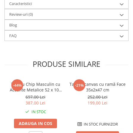
Caracteristici
Review-uri
(0)
Blog
FAQ
PRODUSE SIMILARE
Tablou Chip Masculin cu
Tablou canvas cu ramă Face
-44%
-21%
Accente Metalice 52 x 102
35x2x47 cm
cm
697,00 Lei
252,00 Lei
387,00 Lei
199,00 Lei
IN STOC
ADAUGA IN COS
IN STOC FURNIZOR