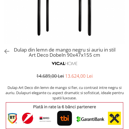
Covoare exterior
Cosuri
Masute Laterale
Usi Decorative
Umbrele Exterior
Cufere si valize decorative
Mese Bar
Coloane decorative
Accesorii mese
Accesorii Exterior
Cutii decorative
Trofee, Taxidermii, Busturi
Canapele
Ghivece, Vase Exterior
Ghivece, Suporturi flori
Animale
Canapele Coltar
Ghivece, Vase Exterior
Canapele Modulare
Flori, Plante artificiale
Canapele Extensibile
Dulap din lemn de mango negru si auriu in stil
Opritoare pentru usi
Art Deco Dobeln 90x47x155 cm
Canapele Sezlong
Suporturi sticle
Canapele 2 locuri
Canapele 3 locuri
Suport Umbrela
14.689,00 Lei
13.624,00 Lei
Canapele 4 locuri
Suport ziare/reviste
Masute de toaleta
Dulap Art Deco din lemn de mango si fier, cu contrast intre negru si
Organizator obiecte mici
auriu. Dulapuri elegante cu aspect dramatic si sofisticat, ideale pentru
Console
spatii luxoase.
Oglinzi cu picior
Fotolii
Clepsidra
Taburete si pufuri
Banchete, Bancute