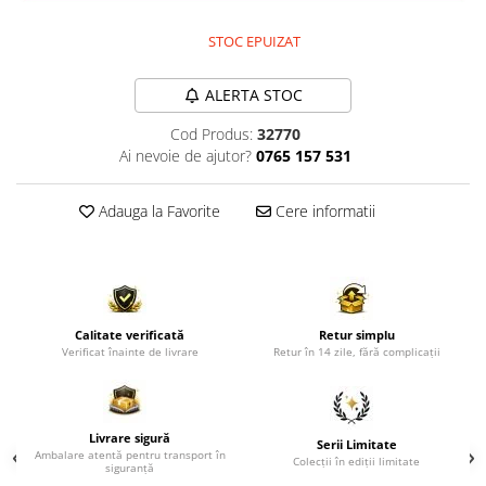
Comode TV
Paturi
STOC EPUIZAT
Tablii pat
ALERTA STOC
Noptiere
Cod Produs:
32770
Comode si Bufete
Ai nevoie de ajutor?
0765 157 531
Oglinzi
Biblioteci si Rafturi
Adauga la Favorite
Cere informatii
Sifoniere si Dulapuri
Vitrine
Rafturi de perete
Calitate verificată
Retur simplu
Mobilier bar
Verificat înainte de livrare
Retur în 14 zile, fără complicații
Cuiere
Birouri
Livrare sigură
Carucior de servire
Serii Limitate
Ambalare atentă pentru transport în
Colecții în ediții limitate
siguranță
Postamente, Piedestale