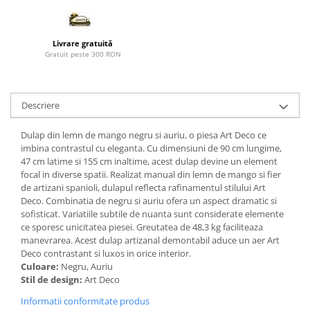
Paravane de camera
Livrare gratuită
Gratuit peste 300 RON
Descriere
Dulap din lemn de mango negru si auriu, o piesa Art Deco ce
imbina contrastul cu eleganta. Cu dimensiuni de 90 cm lungime,
47 cm latime si 155 cm inaltime, acest dulap devine un element
focal in diverse spatii. Realizat manual din lemn de mango si fier
de artizani spanioli, dulapul reflecta rafinamentul stilului Art
Deco. Combinatia de negru si auriu ofera un aspect dramatic si
sofisticat. Variatiile subtile de nuanta sunt considerate elemente
ce sporesc unicitatea piesei. Greutatea de 48,3 kg faciliteaza
manevrarea. Acest dulap artizanal demontabil aduce un aer Art
Deco contrastant si luxos in orice interior.
Culoare:
Negru, Auriu
Stil de design:
Art Deco
Informatii conformitate produs