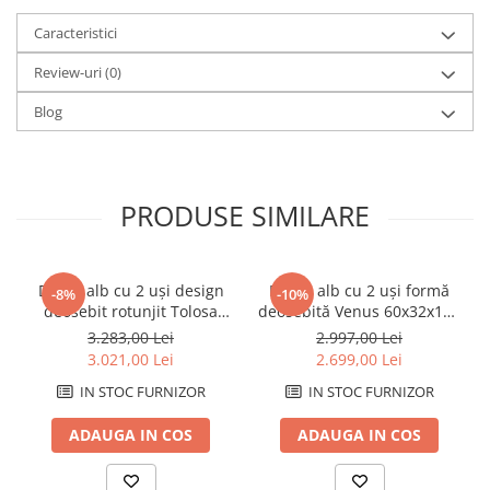
Caracteristici
Review-uri
(0)
Blog
PRODUSE SIMILARE
Dulap alb cu 2 uși design
Dulap alb cu 2 uși formă
-8%
-10%
deosebit rotunjit Tolosa
deosebită Venus 60x32x133
79x48x67 cm
cm
3.283,00 Lei
2.997,00 Lei
3.021,00 Lei
2.699,00 Lei
IN STOC FURNIZOR
IN STOC FURNIZOR
ADAUGA IN COS
ADAUGA IN COS