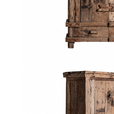
Comode TV
Paturi
Tablii pat
Noptiere
Comode si Bufete
Oglinzi
Biblioteci si Rafturi
Sifoniere si Dulapuri
Vitrine
Rafturi de perete
Mobilier bar
Cuiere
Birouri
Carucior de servire
Postamente, Piedestale