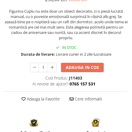
Comode TV
Paturi
Figurina Cuplu nu este doar un obiect decorativ, ci o piesă lucrată
manual, cu o poveste emoțională surprinsă în rășină alb-grej. Se
Tablii pat
așează bine pe o noptieră sau un raft din dormitor, acolo unde tema ei
romantică are cel mai mult sens. Este alegerea potrivită pentru un
Noptiere
cadou de aniversare sau nuntă, sau ca accent discret în decorul
propriu.
Comode si Bufete
Oglinzi
IN STOC
Durata de livrare:
Livrare curier in 2 zile lucratoare
Biblioteci si Rafturi
Sifoniere si Dulapuri
ADAUGA IN COS
Vitrine
Cod Produs:
J11403
Rafturi de perete
Ai nevoie de ajutor?
0765 157 531
Mobilier bar
Adauga la Favorite
Cere informatii
Cuiere
Birouri
Carucior de servire
Postamente, Piedestale