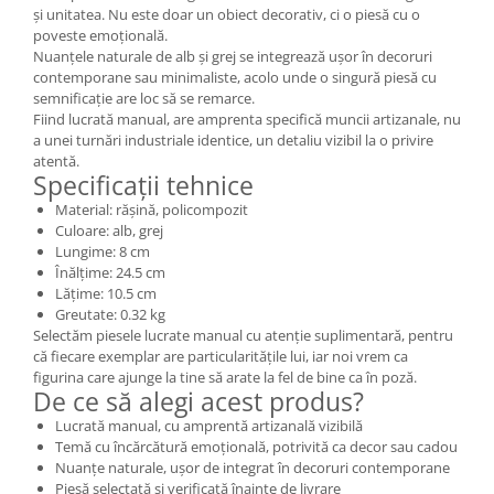
și unitatea. Nu este doar un obiect decorativ, ci o piesă cu o
poveste emoțională.
Nuanțele naturale de alb și grej se integrează ușor în decoruri
contemporane sau minimaliste, acolo unde o singură piesă cu
semnificație are loc să se remarce.
Fiind lucrată manual, are amprenta specifică muncii artizanale, nu
a unei turnări industriale identice, un detaliu vizibil la o privire
atentă.
Specificații tehnice
Material: rășină, policompozit
Culoare: alb, grej
Lungime: 8 cm
Înălțime: 24.5 cm
Lățime: 10.5 cm
Greutate: 0.32 kg
Selectăm piesele lucrate manual cu atenție suplimentară, pentru
că fiecare exemplar are particularitățile lui, iar noi vrem ca
figurina care ajunge la tine să arate la fel de bine ca în poză.
De ce să alegi acest produs?
Lucrată manual, cu amprentă artizanală vizibilă
Temă cu încărcătură emoțională, potrivită ca decor sau cadou
Nuanțe naturale, ușor de integrat în decoruri contemporane
Piesă selectată și verificată înainte de livrare