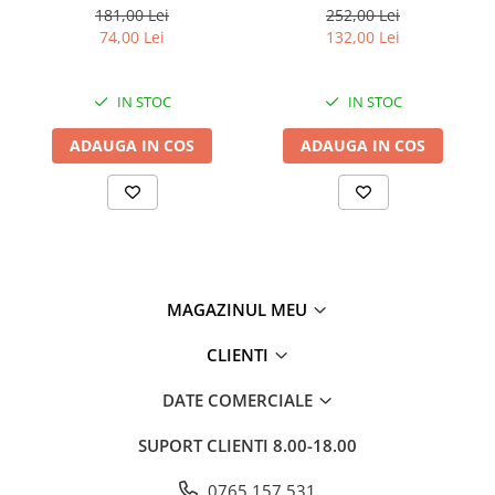
Mama și copilul 10 x 12 x 18
design de dragon pentru
181,00 Lei
252,00 Lei
cm
camera copiilor 13 x 15.5 x
74,00 Lei
132,00 Lei
9 cm
IN STOC
IN STOC
ADAUGA IN COS
ADAUGA IN COS
MAGAZINUL MEU
CLIENTI
DATE COMERCIALE
SUPORT CLIENTI
8.00-18.00
0765 157 531