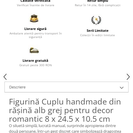
Calitate verificată
Retur simplu
Verificat înainte de livrare
Retur în 14 zile, fără complicații
Paravane de camera
Livrare sigură
Serii Limitate
Ambalare atentă pentru transport în
Colecții în ediții limitate
siguranță
Livrare gratuită
Gratuit peste 300 RON
Descriere
Figurină Cuplu handmade din
rășină alb grej pentru decor
romantic 8 x 24.5 x 10.5 cm
O siluetă simplă, lucrată manual, surprinde apropierea dintre
două persoane, într-un gest discret care simbolizează dragostea