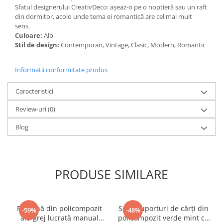
Sfatul designerului CreativDeco: așeaz-o pe o noptieră sau un raft
din dormitor, acolo unde tema ei romantică are cel mai mult
sens.
Culoare:
Alb
Stil de design:
Contemporan, Vintage, Clasic, Modern, Romantic
Informatii conformitate produs
Caracteristici
Review-uri
(0)
Blog
PRODUSE SIMILARE
Figurină din policompozit
Set 2 suporturi de cărți din
-59%
-48%
alb grej lucrată manual
policompozit verde mint cu