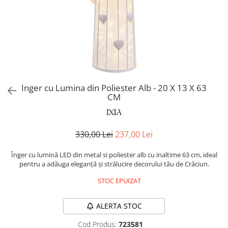
Covoare exterior
Cosuri
Masute Laterale
Usi Decorative
Umbrele Exterior
Cufere si valize decorative
Mese Bar
Coloane decorative
Accesorii mese
Accesorii Exterior
Cutii decorative
Trofee, Taxidermii, Busturi
Canapele
Ghivece, Vase Exterior
Ghivece, Suporturi flori
Animale
Canapele Coltar
Ghivece, Vase Exterior
Canapele Modulare
Flori, Plante artificiale
Canapele Extensibile
Inger cu Lumina din Poliester Alb - 20 X 13 X 63
Opritoare pentru usi
CM
Canapele Sezlong
Suporturi sticle
Canapele 2 locuri
Canapele 3 locuri
Suport Umbrela
330,00 Lei
237,00 Lei
Canapele 4 locuri
Suport ziare/reviste
Masute de toaleta
Înger cu lumină LED din metal si poliester alb cu inaltime 63 cm, ideal
Organizator obiecte mici
pentru a adăuga eleganță și strălucire decorului tău de Crăciun.
Console
Oglinzi cu picior
STOC EPUIZAT
Fotolii
Clepsidra
Taburete si pufuri
ALERTA STOC
Banchete, Bancute
Cod Produs:
723581