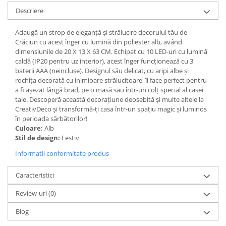
Descriere
Paravane de camera
Adaugă un strop de eleganță și strălucire decorului tău de
Crăciun cu acest înger cu lumină din poliester alb, având
dimensiunile de 20 X 13 X 63 CM. Echipat cu 10 LED-uri cu lumină
caldă (IP20 pentru uz interior), acest înger funcționează cu 3
baterii AAA (neincluse). Designul său delicat, cu aripi albe și
rochița decorată cu inimioare strălucitoare, îl face perfect pentru
a fi așezat lângă brad, pe o masă sau într-un colț special al casei
tale. Descoperă această decorațiune deosebită și multe altele la
CreativDeco și transformă-ți casa într-un spațiu magic și luminos
în perioada sărbătorilor!
Culoare:
Alb
Stil de design:
Festiv
Informatii conformitate produs
Caracteristici
Review-uri
(0)
Blog