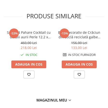
PRODUSE SIMILARE
Set de 4 Pahare Cocktail cu
Brad decorativ de Crăciun
-53%
-15%
detalii aurii Perle 12.2 x
din sticlă reciclată galben
16.3 cm 295 ml
TREE CHRISTMAS YELLOW
460,00 Lei
156,00 Lei
RECYCLED GLASS 13 x 13 x
218,00 Lei
133,00 Lei
34 cm
IN STOC
IN STOC FURNIZOR
ADAUGA IN COS
ADAUGA IN COS
MAGAZINUL MEU