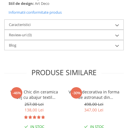
Stil de design:
Art Deco
Informatii conformitate produs
Caracteristici
Review-uri
(0)
Blog
PRODUSE SIMILARE
Veioza Chic din ceramica
Veioza decorativa in forma
-46%
-30%
bej cu abajur textil
de astronaut din
22x22x41 cm
policompozit alb 20 x 14 x
257,00 Lei
498,00 Lei
30 cm
138,00 Lei
347,00 Lei
IN STOC
IN STOC