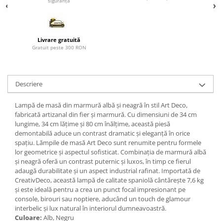
siguranță
Paravane de camera
Livrare gratuită
Gratuit peste 300 RON
Descriere
Lampă de masă din marmură albă și neagră în stil Art Deco,
fabricată artizanal din fier și marmură. Cu dimensiuni de 34 cm
lungime, 34 cm lățime și 80 cm înălțime, această piesă
demontabilă aduce un contrast dramatic și eleganță în orice
spațiu. Lămpile de masă Art Deco sunt renumite pentru formele
lor geometrice și aspectul sofisticat. Combinația de marmură albă
și neagră oferă un contrast puternic și luxos, în timp ce fierul
adaugă durabilitate și un aspect industrial rafinat. Importată de
CreativDeco, această lampă de calitate spaniolă cântărește 7,6 kg
și este ideală pentru a crea un punct focal impresionant pe
console, birouri sau noptiere, aducând un touch de glamour
interbelic și lux natural în interiorul dumneavoastră.
Culoare:
Alb, Negru