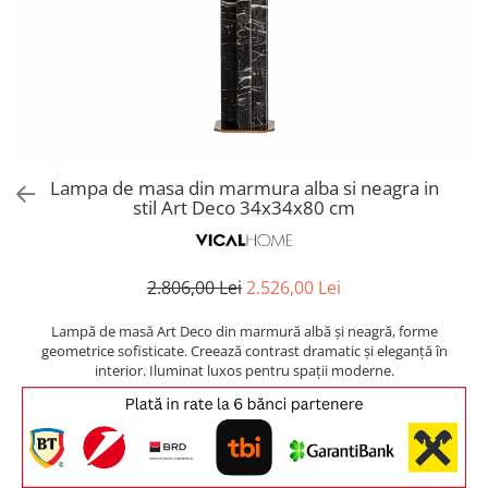
Covoare exterior
Cosuri
Masute Laterale
Usi Decorative
Umbrele Exterior
Cufere si valize decorative
Mese Bar
Coloane decorative
Accesorii mese
Accesorii Exterior
Cutii decorative
Trofee, Taxidermii, Busturi
Canapele
Ghivece, Vase Exterior
Ghivece, Suporturi flori
Animale
Canapele Coltar
Ghivece, Vase Exterior
Canapele Modulare
Flori, Plante artificiale
Canapele Extensibile
Lampa de masa din marmura alba si neagra in
Opritoare pentru usi
stil Art Deco 34x34x80 cm
Canapele Sezlong
Suporturi sticle
Canapele 2 locuri
Canapele 3 locuri
Suport Umbrela
2.806,00 Lei
2.526,00 Lei
Canapele 4 locuri
Suport ziare/reviste
Masute de toaleta
Lampă de masă Art Deco din marmură albă și neagră, forme
Organizator obiecte mici
geometrice sofisticate. Creează contrast dramatic și eleganță în
Console
interior. Iluminat luxos pentru spații moderne.
Oglinzi cu picior
Fotolii
Clepsidra
Taburete si pufuri
Banchete, Bancute