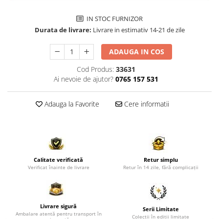
Comode TV
Paturi
IN STOC FURNIZOR
Durata de livrare:
Livrare in estimativ 14-21 de zile
Tablii pat
Noptiere
ADAUGA IN COS
Comode si Bufete
Cod Produs:
33631
Oglinzi
Ai nevoie de ajutor?
0765 157 531
Biblioteci si Rafturi
Adauga la Favorite
Cere informatii
Sifoniere si Dulapuri
Vitrine
Rafturi de perete
Mobilier bar
Calitate verificată
Retur simplu
Verificat înainte de livrare
Retur în 14 zile, fără complicații
Cuiere
Birouri
Carucior de servire
Livrare sigură
Serii Limitate
Ambalare atentă pentru transport în
Postamente, Piedestale
Colecții în ediții limitate