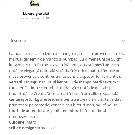
Paravane de camera
Livrare gratuită
Gratuit peste 300 RON
Descriere
Lampă de masă din lemn de mango maro în stil provensal, creată
manual din lemn de mango și bumbac. Cu dimensiuni de 50 cm
lungime, 50 cm lățime și 78 cm înălțime, această piesă aduce o
notă de eleganță naturală și căldură în orice spațiu. Lămpile de
masă provensale sunt renumite pentru aspectul lor romantic și
versatil. Finisajul natural al lemnului de mango oferă textura și
caracter, în timp ce bumbacul adaugă o notă de delicatețe.
Importată de CreativDeco, această lampă de calitate spaniolă
cântărește 5,1 kg și este ideală pentru a crea o ambianță caldă și
primitoare pe comode, console sau birouri mari, aducând un
touch de autenticitate și rafinament rustic în interiorul
dumneavoastră.
Culoare:
Maro
Stil de design:
Provensal