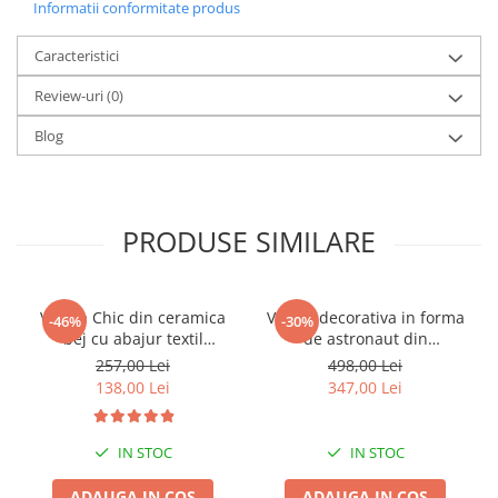
Informatii conformitate produs
Caracteristici
Review-uri
(0)
Blog
PRODUSE SIMILARE
Veioza Chic din ceramica
Veioza decorativa in forma
-46%
-30%
bej cu abajur textil
de astronaut din
22x22x41 cm
policompozit alb 20 x 14 x
257,00 Lei
498,00 Lei
30 cm
138,00 Lei
347,00 Lei
IN STOC
IN STOC
ADAUGA IN COS
ADAUGA IN COS