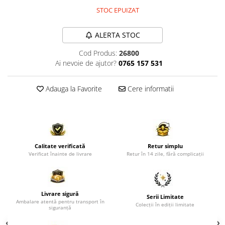
Comode TV
STOC EPUIZAT
Paturi
Tablii pat
ALERTA STOC
Noptiere
Cod Produs:
26800
Ai nevoie de ajutor?
0765 157 531
Comode si Bufete
Oglinzi
Adauga la Favorite
Cere informatii
Biblioteci si Rafturi
Sifoniere si Dulapuri
Vitrine
Rafturi de perete
Calitate verificată
Retur simplu
Verificat înainte de livrare
Retur în 14 zile, fără complicații
Mobilier bar
Cuiere
Birouri
Livrare sigură
Serii Limitate
Ambalare atentă pentru transport în
Carucior de servire
Colecții în ediții limitate
siguranță
Postamente, Piedestale