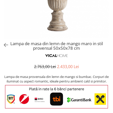
Covoare exterior
Cosuri
Masute Laterale
Usi Decorative
Umbrele Exterior
Cufere si valize decorative
Mese Bar
Coloane decorative
Accesorii mese
Accesorii Exterior
Cutii decorative
Trofee, Taxidermii, Busturi
Canapele
Ghivece, Vase Exterior
Ghivece, Suporturi flori
Animale
Canapele Coltar
Ghivece, Vase Exterior
Canapele Modulare
Flori, Plante artificiale
Canapele Extensibile
Lampa de masa din lemn de mango maro in stil
Opritoare pentru usi
provensal 50x50x78 cm
Canapele Sezlong
Suporturi sticle
Canapele 2 locuri
Canapele 3 locuri
Suport Umbrela
2.763,00 Lei
2.433,00 Lei
Canapele 4 locuri
Suport ziare/reviste
Masute de toaleta
Lampa de masa provensala din lemn de mango si bumbac. Corpuri de
Organizator obiecte mici
iluminat cu aspect romantic, ideale pentru ambient cald si primitor.
Console
Oglinzi cu picior
Fotolii
Clepsidra
Taburete si pufuri
Banchete, Bancute