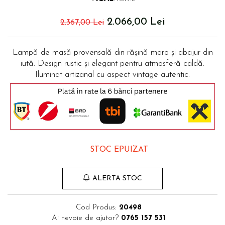
Comode TV
Paturi
2.066,00 Lei
2.367,00 Lei
Tablii pat
Noptiere
Lampă de masă provensală din rășină maro și abajur din
iută. Design rustic și elegant pentru atmosferă caldă.
Comode si Bufete
Iluminat artizanal cu aspect vintage autentic.
Oglinzi
Biblioteci si Rafturi
Sifoniere si Dulapuri
Vitrine
Rafturi de perete
STOC EPUIZAT
Mobilier bar
Cuiere
ALERTA STOC
Birouri
Carucior de servire
Cod Produs:
20498
Ai nevoie de ajutor?
0765 157 531
Postamente, Piedestale