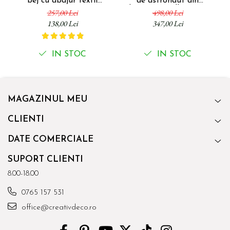
bej cu abajur textil
de astronaut din
p
22x22x41 cm
policompozit alb 20 x 14 x
257,00 Lei
498,00 Lei
30 cm
138,00 Lei
347,00 Lei
IN STOC
IN STOC
MAGAZINUL MEU
CLIENTI
DATE COMERCIALE
SUPORT CLIENTI
8.00-18.00
0765 157 531
office@creativdeco.ro