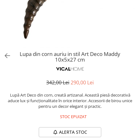
Covoare exterior
Cosuri
Masute Laterale
Usi Decorative
Umbrele Exterior
Cufere si valize decorative
Mese Bar
Coloane decorative
Accesorii mese
Accesorii Exterior
Cutii decorative
Trofee, Taxidermii, Busturi
Canapele
Ghivece, Vase Exterior
Ghivece, Suporturi flori
Animale
Canapele Coltar
Ghivece, Vase Exterior
Canapele Modulare
Flori, Plante artificiale
Canapele Extensibile
Lupa din corn auriu in stil Art Deco Maddy
Opritoare pentru usi
10x5x27 cm
Canapele Sezlong
Suporturi sticle
Canapele 2 locuri
Canapele 3 locuri
Suport Umbrela
342,00 Lei
290,00 Lei
Canapele 4 locuri
Suport ziare/reviste
Masute de toaleta
Lupă Art Deco din corn, creată artizanal. Această piesă decorativă
Organizator obiecte mici
aduce lux și funcționalitate în orice interior. Accesorii de birou unice
Console
pentru un decor elegant și practic.
Oglinzi cu picior
Fotolii
Clepsidra
STOC EPUIZAT
Taburete si pufuri
Banchete, Bancute
ALERTA STOC