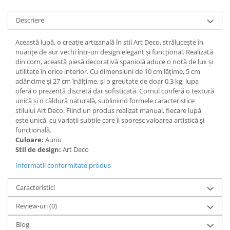
Paravane de camera
Descriere
Această lupă, o creație artizanală în stil Art Deco, strălucește în
nuanțe de aur vechi într-un design elegant și funcțional. Realizată
din corn, această piesă decorativă spaniolă aduce o notă de lux și
utilitate în orice interior. Cu dimensiuni de 10 cm lățime, 5 cm
adâncime și 27 cm înălțime, și o greutate de doar 0,3 kg, lupa
oferă o prezență discretă dar sofisticată. Cornul conferă o textură
unică și o căldură naturală, subliniind formele caracteristice
stilului Art Deco. Fiind un produs realizat manual, fiecare lupă
este unică, cu variații subtile care îi sporesc valoarea artistică și
funcțională.
Culoare:
Auriu
Stil de design:
Art Deco
Informatii conformitate produs
Caracteristici
Review-uri
(0)
Blog