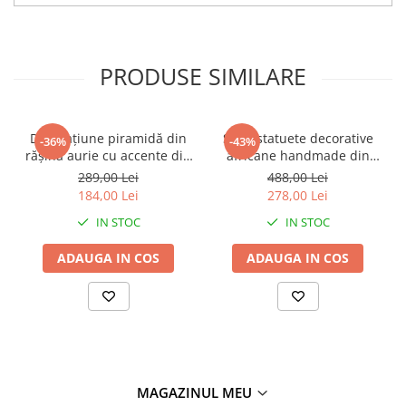
PRODUSE SIMILARE
Decorațiune piramidă din
Set 2 statuete decorative
-36%
-43%
rășină aurie cu accente din
africane handmade din
metal negru pentru living
rășină negru auriu 9 x 9 x
289,00 Lei
488,00 Lei
sau birou 15 x 15 x 21 cm
40 cm
184,00 Lei
278,00 Lei
IN STOC
IN STOC
ADAUGA IN COS
ADAUGA IN COS
MAGAZINUL MEU