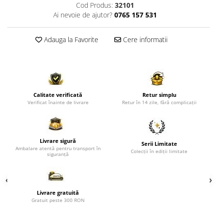
Comode TV
Cod Produs:
32101
Ai nevoie de ajutor?
0765 157 531
Paturi
Tablii pat
Adauga la Favorite
Cere informatii
Noptiere
Comode si Bufete
Oglinzi
Biblioteci si Rafturi
Calitate verificată
Retur simplu
Verificat înainte de livrare
Retur în 14 zile, fără complicații
Sifoniere si Dulapuri
Vitrine
Rafturi de perete
Livrare sigură
Serii Limitate
Ambalare atentă pentru transport în
Colecții în ediții limitate
Mobilier bar
siguranță
Cuiere
Birouri
Livrare gratuită
Carucior de servire
Gratuit peste 300 RON
Postamente, Piedestale