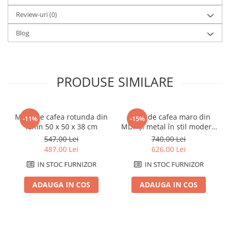
Review-uri
(0)
Blog
PRODUSE SIMILARE
Masa de cafea rotunda din
Masă de cafea maro din
-11%
-15%
lemn 50 x 50 x 38 cm
MDF și metal în stil modern
60x60x45 cm
547,00 Lei
740,00 Lei
487,00 Lei
626,00 Lei
IN STOC FURNIZOR
IN STOC FURNIZOR
ADAUGA IN COS
ADAUGA IN COS