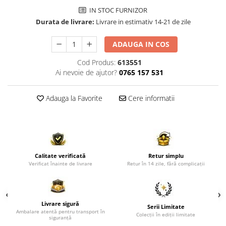
Comode TV
IN STOC FURNIZOR
Paturi
Durata de livrare:
Livrare in estimativ 14-21 de zile
Tablii pat
ADAUGA IN COS
Noptiere
Cod Produs:
613551
Comode si Bufete
Ai nevoie de ajutor?
0765 157 531
Oglinzi
Biblioteci si Rafturi
Adauga la Favorite
Cere informatii
Sifoniere si Dulapuri
Vitrine
Rafturi de perete
Calitate verificată
Retur simplu
Mobilier bar
Verificat înainte de livrare
Retur în 14 zile, fără complicații
Cuiere
Birouri
Livrare sigură
Carucior de servire
Serii Limitate
Ambalare atentă pentru transport în
Colecții în ediții limitate
siguranță
Postamente, Piedestale