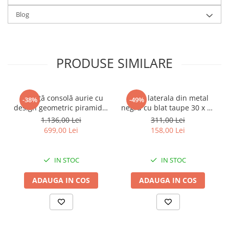
Blog
PRODUSE SIMILARE
Măsuță consolă aurie cu
Masa laterala din metal
-38%
-49%
design geometric piramidal
negru cu blat taupe 30 x 30
și blat din sticlă neagră
x 40,50 cm
1.136,00 Lei
311,00 Lei
Piramid 57 x 46 x 68 cm
699,00 Lei
158,00 Lei
IN STOC
IN STOC
ADAUGA IN COS
ADAUGA IN COS