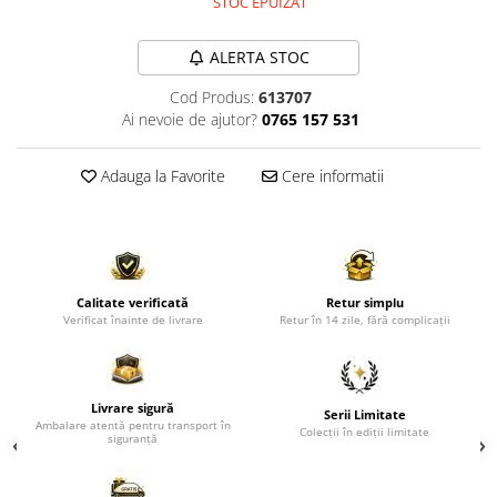
STOC EPUIZAT
Comode TV
Paturi
ALERTA STOC
Tablii pat
Cod Produs:
613707
Noptiere
Ai nevoie de ajutor?
0765 157 531
Comode si Bufete
Adauga la Favorite
Cere informatii
Oglinzi
Biblioteci si Rafturi
Sifoniere si Dulapuri
Vitrine
Calitate verificată
Retur simplu
Rafturi de perete
Verificat înainte de livrare
Retur în 14 zile, fără complicații
Mobilier bar
Cuiere
Livrare sigură
Serii Limitate
Birouri
Ambalare atentă pentru transport în
Colecții în ediții limitate
siguranță
Carucior de servire
Postamente, Piedestale