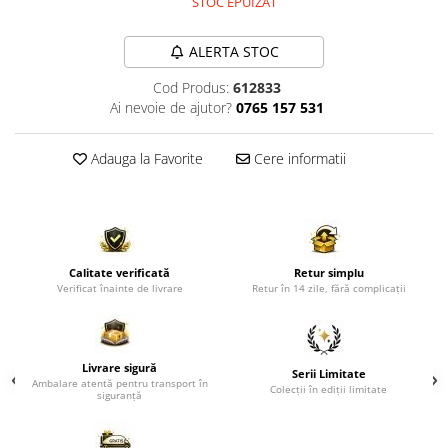
STOC EPUIZAT
Comode TV
Paturi
ALERTA STOC
Tablii pat
Cod Produs:
612833
Noptiere
Ai nevoie de ajutor?
0765 157 531
Comode si Bufete
Adauga la Favorite
Cere informatii
Oglinzi
Biblioteci si Rafturi
Sifoniere si Dulapuri
Vitrine
Calitate verificată
Retur simplu
Rafturi de perete
Verificat înainte de livrare
Retur în 14 zile, fără complicații
Mobilier bar
Cuiere
Livrare sigură
Serii Limitate
Birouri
Ambalare atentă pentru transport în
Colecții în ediții limitate
siguranță
Carucior de servire
Postamente, Piedestale