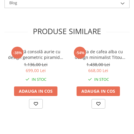
Blog
PRODUSE SIMILARE
Măsuță consolă aurie cu
Masuta de cafea alba cu
-38%
-54%
design geometric piramidal
design minimalist Titou
și blat din sticlă neagră
30x45 cm
1.136,00 Lei
1.438,00 Lei
Piramid 57 x 46 x 68 cm
699,00 Lei
668,00 Lei
IN STOC
IN STOC
ADAUGA IN COS
ADAUGA IN COS