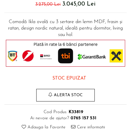
Comode TV
3.045,00 Lei
3.275,00 Lei
Paturi
Tablii pat
Comodă Ikla ovală cu 3 sertare din lemn MDF, frasin și
ratan, design nordic natural, ideală pentru dormitor, living
Noptiere
sau hol.
Comode si Bufete
Oglinzi
Biblioteci si Rafturi
Sifoniere si Dulapuri
Vitrine
STOC EPUIZAT
Rafturi de perete
Mobilier bar
ALERTA STOC
Cuiere
Birouri
Cod Produs:
K33819
Ai nevoie de ajutor?
0765 157 531
Carucior de servire
Adauga la Favorite
Cere informatii
Postamente, Piedestale