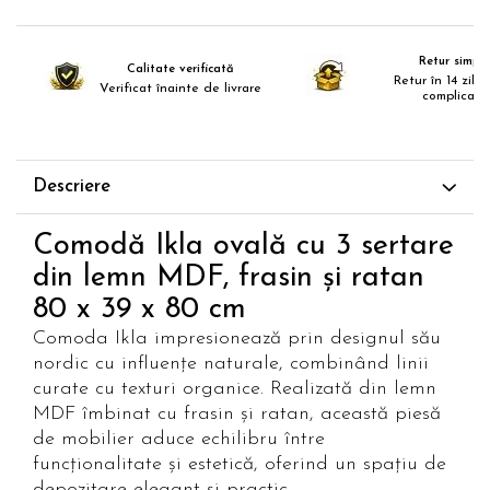
Paravane de camera
Retur simplu
Calitate verificată
Retur în 14 zile,
Verificat înainte de livrare
complicații
Descriere
Comodă Ikla ovală cu 3 sertare
din lemn MDF, frasin și ratan
80 x 39 x 80 cm
Comoda Ikla impresionează prin designul său
nordic cu influențe naturale, combinând linii
curate cu texturi organice. Realizată din lemn
MDF îmbinat cu frasin și ratan, această piesă
de mobilier aduce echilibru între
funcționalitate și estetică, oferind un spațiu de
depozitare elegant și practic.