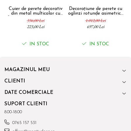
Cuier de perete decorativ
Decorațiune de perete cu
C
din metal multicolor cu
oglinzi rotunde asimetrice
d
forme geometrice artistice
și ramă metalică aurie 100
336,00 Lei
1.012,00 Lei
Galaxy 70 x 5.5 x 27.5 cm
x 2.3 x 51.5 cm
223,00 Lei
697,00 Lei
IN STOC
IN STOC
MAGAZINUL MEU
CLIENTI
DATE COMERCIALE
SUPORT CLIENTI
8.00-18.00
0765 157 531