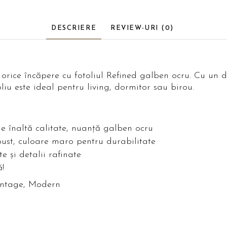
DESCRIERE
REVIEW-URI
(0)
rice încăpere cu fotoliul Refined galben ocru. Cu un des
liu este ideal pentru living, dormitor sau birou.
de înaltă calitate, nuanță galben ocru
st, culoare maro pentru durabilitate
te și detalii rafinate
!
intage, Modern