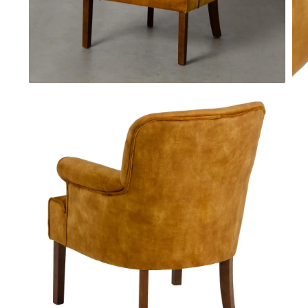
Comode TV
Paturi
Tablii pat
Noptiere
Comode si Bufete
Oglinzi
Biblioteci si Rafturi
Sifoniere si Dulapuri
Vitrine
Rafturi de perete
Mobilier bar
Cuiere
Birouri
Carucior de servire
Postamente, Piedestale