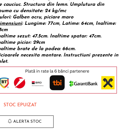
e cauciuc. Structura din lemn. Umplutura din
puma cu densitate: 24 kg/mc
ulori: Galben ocru, piciare maro
imensiuni
: Lungime: 77cm, Latime: 64cm, Inaltime:
8cm
naltime sezut: 47.5cm. Inaltime spatar: 47cm.
naltime picior: 29cm
naltime brate de la podea: 66cm.
icioarele necesita montare. Instructiuni prezente in
let.
STOC EPUIZAT
ALERTA STOC