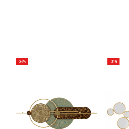
-34%
-31%