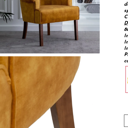
d
s
C
D
8
I
I
I
P
co