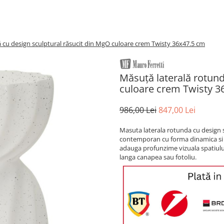
 cu design sculptural răsucit din MgO culoare crem Twisty 36x47.5 cm
Măsuță laterală rotund
culoare crem Twisty 3
986,00 Lei
847,00 Lei
Masuta laterala rotunda cu design 
contemporan cu forma dinamica si ex
adauga profunzime vizuala spatiului
langa canapea sau fotoliu.