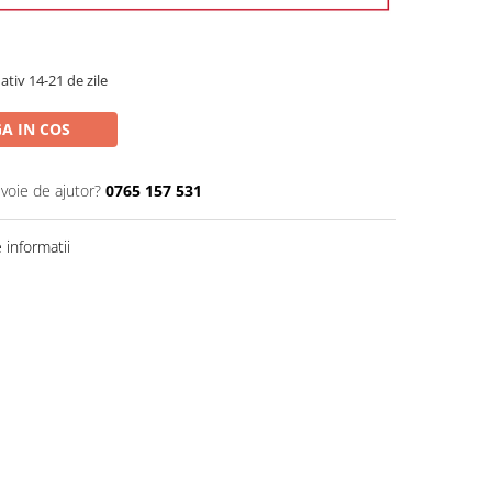
ativ 14-21 de zile
A IN COS
evoie de ajutor?
0765 157 531
informatii