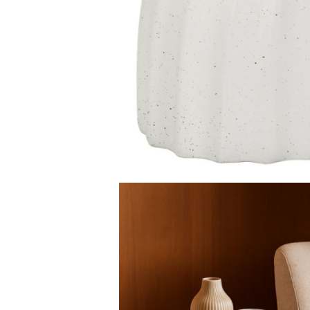
Comode TV
Paturi
Tablii pat
Noptiere
Comode si Bufete
Oglinzi
Biblioteci si Rafturi
Sifoniere si Dulapuri
Vitrine
Rafturi de perete
Mobilier bar
Cuiere
Birouri
Carucior de servire
Postamente, Piedestale