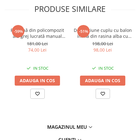
PRODUSE SIMILARE
Figurină din policompozit
Decoratiune cuplu cu balon
-59%
-51%
alb grej lucrată manual
inima din rasina alba cu
Mama și copilul 10 x 12 x 18
accente aurii 23.5 cm
181,00 Lei
198,00 Lei
cm
74,00 Lei
98,00 Lei
IN STOC
IN STOC
ADAUGA IN COS
ADAUGA IN COS
MAGAZINUL MEU
CLIENTI