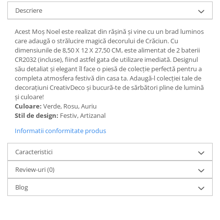
Descriere
Paravane de camera
Acest Moș Noel este realizat din rășină și vine cu un brad luminos
care adaugă o strălucire magică decorului de Crăciun. Cu
dimensiunile de 8,50 X 12 X 27,50 CM, este alimentat de 2 baterii
CR2032 (incluse), fiind astfel gata de utilizare imediată. Designul
său detaliat și elegant îl face o piesă de colecție perfectă pentru a
completa atmosfera festivă din casa ta. Adaugă-l colecției tale de
decorațiuni CreativDeco și bucură-te de sărbători pline de lumină
și culoare!
Culoare:
Verde, Rosu, Auriu
Stil de design:
Festiv, Artizanal
Informatii conformitate produs
Caracteristici
Review-uri
(0)
Blog