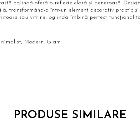
eastă oglindă oferă o reflexie clară și generoasă. Designu
ă, transformând-o într-un element decorativ practic și e
mitoare sau vitrine, oglinda îmbină perfect funcționalit
nimalist, Modern, Glam
PRODUSE SIMILARE