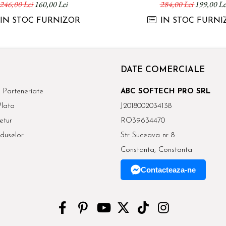
246,00 Lei
160,00 Lei
284,00 Lei
199,00 Le
IN STOC FURNIZOR
IN STOC FURNI
DATE COMERCIALE
 Parteneriate
ABC SOFTECH PRO SRL
lata
J2018002034138
etur
RO39634470
duselor
Str Suceava nr 8
Constanta, Constanta
Contacteaza-ne