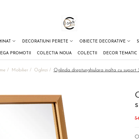
MINAT
DECORATIUNI PERETE
OBIECTE DECORATIVE
EGA PROMOTII
COLECTIA NOUA
COLECTII
DECOR TEMATIC
ome /
Mobilier /
Oglinzi /
Oglinda dreptunghiulara inalta cu suport 
O
s
5
Og