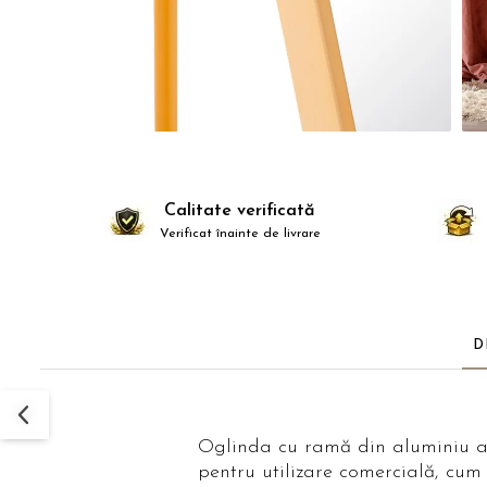
Comode TV
Paturi
Tablii pat
Noptiere
Comode si Bufete
Oglinzi
Biblioteci si Rafturi
Calitate verificată
Verificat înainte de livrare
Sifoniere si Dulapuri
Vitrine
Rafturi de perete
Mobilier bar
D
Cuiere
Birouri
Carucior de servire
Oglinda cu ramă din aluminiu aur
pentru utilizare comercială, cum
Postamente, Piedestale