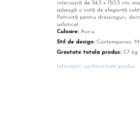
interioară de 34,5 x 150,5 cm, ac
Paravane de camera
adaugă o notă de eleganță subtil
Potrivită pentru dressinguri, dor
sofisticat.
Culoare:
Auriu
Stil de design:
Contemporan, Mi
Greutate totala produs:
5.7 kg
Informatii conformitate produs