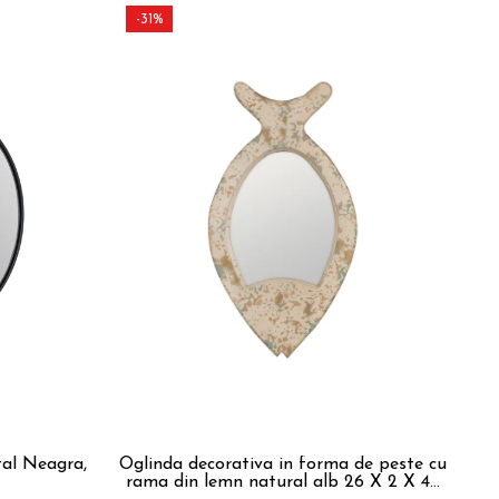
-31%
-
al Neagra,
Oglinda decorativa in forma de peste cu
O
rama din lemn natural alb 26 X 2 X 49
au