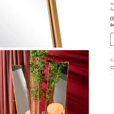
m
fu
Du
C