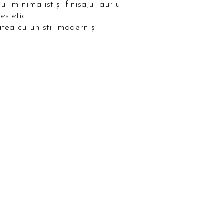
l minimalist și finisajul auriu
stetic.
atea cu un stil modern și