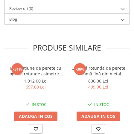
Review-uri
(0)
Blog
PRODUSE SIMILARE
Decorațiune de perete cu
Oglindă rotundă de perete
-31%
-38%
oglinzi rotunde asimetrice
cu ramă fină din metal
și ramă metalică aurie 100 x
auriu Warsaw 72 x 3 x 71
1.012,00 Lei
806,00 Lei
2.3 x 51.5 cm
cm (oglindă 67 cm)
697,00 Lei
499,00 Lei
IN STOC
IN STOC
ADAUGA IN COS
ADAUGA IN COS