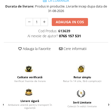
LA COMANDA
Comode TV
Durata de livrare:
Produs in productie. Livrarile incep dupa data de
Paturi
31-08-2026
Tablii pat
ADAUGA IN COS
Noptiere
Cod Produs:
613639
Comode si Bufete
Ai nevoie de ajutor?
0765 157 531
Oglinzi
Biblioteci si Rafturi
Adauga la Favorite
Cere informatii
Sifoniere si Dulapuri
Vitrine
Rafturi de perete
Calitate verificată
Retur simplu
Mobilier bar
Verificat înainte de livrare
Retur în 14 zile, fără complicații
Cuiere
Birouri
Livrare sigură
Carucior de servire
Serii Limitate
Ambalare atentă pentru transport în
Colecții în ediții limitate
siguranță
Postamente, Piedestale