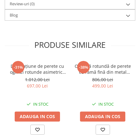
Review-uri
(0)
Blog
PRODUSE SIMILARE
Decorațiune de perete cu
Oglindă rotundă de perete
-31%
-38%
oglinzi rotunde asimetrice
cu ramă fină din metal
și ramă metalică aurie 100 x
auriu Warsaw 72 x 3 x 71
1.012,00 Lei
806,00 Lei
2.3 x 51.5 cm
cm (oglindă 67 cm)
697,00 Lei
499,00 Lei
IN STOC
IN STOC
ADAUGA IN COS
ADAUGA IN COS