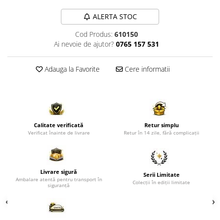
Comode TV
ALERTA STOC
Paturi
Tablii pat
Cod Produs:
610150
Ai nevoie de ajutor?
0765 157 531
Noptiere
Comode si Bufete
Adauga la Favorite
Cere informatii
Oglinzi
Biblioteci si Rafturi
Sifoniere si Dulapuri
Vitrine
Calitate verificată
Retur simplu
Verificat înainte de livrare
Retur în 14 zile, fără complicații
Rafturi de perete
Mobilier bar
Cuiere
Livrare sigură
Serii Limitate
Ambalare atentă pentru transport în
Colecții în ediții limitate
Birouri
siguranță
Carucior de servire
Postamente, Piedestale