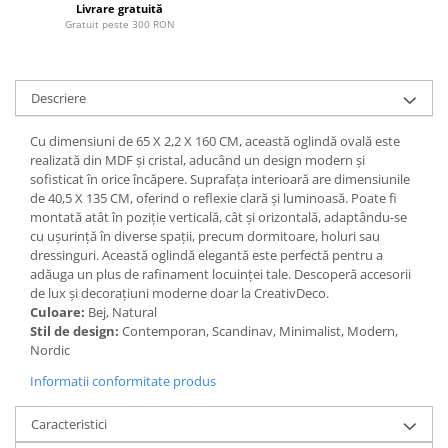
Livrare gratuită
Paravane de camera
Gratuit peste 300 RON
Descriere
Cu dimensiuni de 65 X 2,2 X 160 CM, această oglindă ovală este
realizată din MDF și cristal, aducând un design modern și
sofisticat în orice încăpere. Suprafața interioară are dimensiunile
de 40,5 X 135 CM, oferind o reflexie clară și luminoasă. Poate fi
montată atât în poziție verticală, cât și orizontală, adaptându-se
cu ușurință în diverse spații, precum dormitoare, holuri sau
dressinguri. Această oglindă elegantă este perfectă pentru a
adăuga un plus de rafinament locuinței tale. Descoperă accesorii
de lux și decorațiuni moderne doar la CreativDeco.
Culoare:
Bej, Natural
Stil de design:
Contemporan, Scandinav, Minimalist, Modern,
Nordic
Informatii conformitate produs
Caracteristici