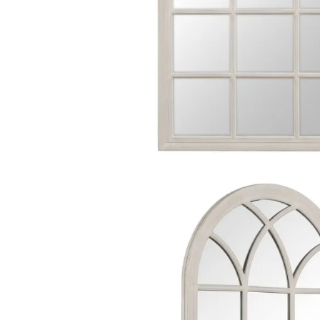
Comode TV
Paturi
Tablii pat
Noptiere
Comode si Bufete
Oglinzi
Biblioteci si Rafturi
Sifoniere si Dulapuri
Vitrine
Rafturi de perete
Mobilier bar
Cuiere
Birouri
Carucior de servire
Postamente, Piedestale