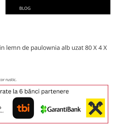
BLOG
din lemn de paulownia alb uzat 80 X 4 X
or rustic.