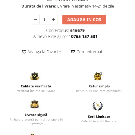
Comode TV
Durata de livrare:
Livrare in estimativ 14-21 de zile
Paturi
ADAUGA IN COS
Tablii pat
Noptiere
Cod Produs:
616679
Ai nevoie de ajutor?
0765 157 531
Comode si Bufete
Oglinzi
Adauga la Favorite
Cere informatii
Biblioteci si Rafturi
Sifoniere si Dulapuri
Vitrine
Rafturi de perete
Calitate verificată
Retur simplu
Verificat înainte de livrare
Retur în 14 zile, fără complicații
Mobilier bar
Cuiere
Birouri
Livrare sigură
Serii Limitate
Ambalare atentă pentru transport în
Colecții în ediții limitate
Carucior de servire
siguranță
Postamente, Piedestale