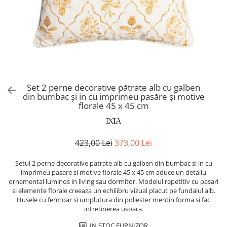
Covoare exterior
Cosuri
Masute Laterale
Usi Decorative
Umbrele Exterior
Cufere si valize decorative
Mese Bar
Coloane decorative
Accesorii mese
Accesorii Exterior
Cutii decorative
Trofee, Taxidermii, Busturi
Canapele
Ghivece, Vase Exterior
Ghivece, Suporturi flori
Animale
Canapele Coltar
Ghivece, Vase Exterior
Canapele Modulare
Flori, Plante artificiale
Canapele Extensibile
Set 2 perne decorative pătrate alb cu galben
Opritoare pentru usi
din bumbac și in cu imprimeu pasăre și motive
Canapele Sezlong
florale 45 x 45 cm
Suporturi sticle
Canapele 2 locuri
Canapele 3 locuri
Suport Umbrela
Canapele 4 locuri
Suport ziare/reviste
423,00 Lei
373,00 Lei
Masute de toaleta
Organizator obiecte mici
Setul 2 perne decorative patrate alb cu galben din bumbac si in cu
Console
imprimeu pasare si motive florale 45 x 45 cm aduce un detaliu
Oglinzi cu picior
ornamental luminos in living sau dormitor. Modelul repetitiv cu pasari
Fotolii
Clepsidra
si elemente florale creeaza un echilibru vizual placut pe fundalul alb.
Taburete si pufuri
Husele cu fermoar si umplutura din poliester mentin forma si fac
intretinerea usoara.
Banchete, Bancute
IN STOC FURNIZOR