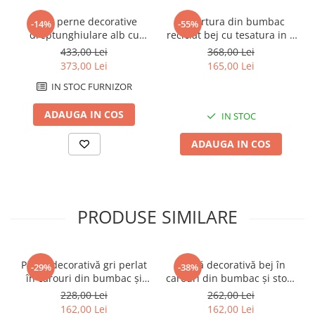
Set 2 perne decorative
Cuvertura din bumbac
-14%
-55%
dreptunghiulare alb cu
reciclat bej cu tesatura in V
galben din bumbac și in cu
si franjuri pentru pat
433,00 Lei
368,00 Lei
imprimeu frunze 45 x 30 cm
matrimonial 280x260 cm
373,00 Lei
165,00 Lei
IN STOC FURNIZOR
ADAUGA IN COS
IN STOC
ADAUGA IN COS
PRODUSE SIMILARE
Pernă decorativă gri perlat
Pernă decorativă bej în
-29%
-38%
în carouri din bumbac și
carouri din bumbac și stofă
stofă 50 x 70 cm
50 x 70 cm
228,00 Lei
262,00 Lei
162,00 Lei
162,00 Lei