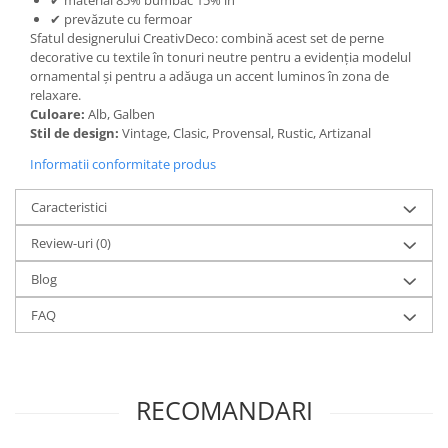
✔ material 85% bumbac 15% in
✔ prevăzute cu fermoar
Sfatul designerului CreativDeco: combină acest set de perne
decorative cu textile în tonuri neutre pentru a evidenția modelul
ornamental și pentru a adăuga un accent luminos în zona de
relaxare.
Culoare:
Alb, Galben
Stil de design:
Vintage, Clasic, Provensal, Rustic, Artizanal
Informatii conformitate produs
Caracteristici
Review-uri
(0)
Blog
FAQ
RECOMANDARI