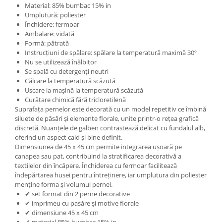
Material: 85% bumbac 15% in
Umplutură: poliester
Închidere: fermoar
Ambalare: vidată
Formă: pătrată
Instrucțiuni de spălare: spălare la temperatură maximă 30º
Nu se utilizează înălbitor
Se spală cu detergenți neutri
Călcare la temperatură scăzută
Uscare la mașină la temperatură scăzută
Curățare chimică fără tricloretilenă
Suprafața pernelor este decorată cu un model repetitiv ce îmbină
siluete de păsări și elemente florale, unite printr-o rețea grafică
discretă. Nuanțele de galben contrastează delicat cu fundalul alb,
oferind un aspect cald și bine definit.
Dimensiunea de 45 x 45 cm permite integrarea ușoară pe
canapea sau pat, contribuind la stratificarea decorativă a
textilelor din încăpere. Închiderea cu fermoar facilitează
îndepărtarea husei pentru întreținere, iar umplutura din poliester
menține forma și volumul pernei.
✔ set format din 2 perne decorative
✔ imprimeu cu pasăre și motive florale
✔ dimensiune 45 x 45 cm