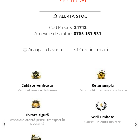
STOC EPUIZAT
Comode TV
Paturi
ALERTA STOC
Tablii pat
Cod Produs:
34743
Noptiere
Ai nevoie de ajutor?
0765 157 531
Comode si Bufete
Adauga la Favorite
Cere informatii
Oglinzi
Biblioteci si Rafturi
Sifoniere si Dulapuri
Vitrine
Calitate verificată
Retur simplu
Rafturi de perete
Verificat înainte de livrare
Retur în 14 zile, fără complicații
Mobilier bar
Cuiere
Livrare sigură
Serii Limitate
Birouri
Ambalare atentă pentru transport în
Colecții în ediții limitate
siguranță
Carucior de servire
Postamente, Piedestale