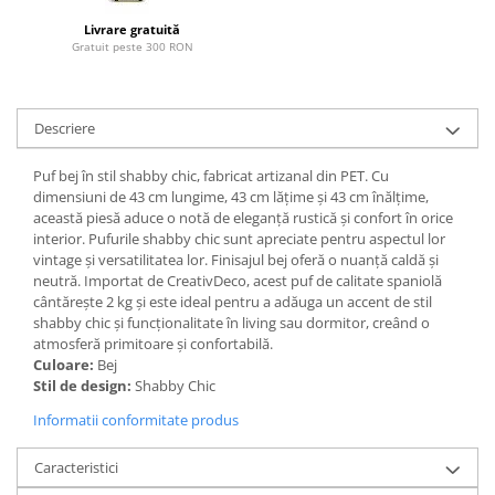
Paravane de camera
Livrare gratuită
Gratuit peste 300 RON
Descriere
Puf bej în stil shabby chic, fabricat artizanal din PET. Cu
dimensiuni de 43 cm lungime, 43 cm lățime și 43 cm înălțime,
această piesă aduce o notă de eleganță rustică și confort în orice
interior. Pufurile shabby chic sunt apreciate pentru aspectul lor
vintage și versatilitatea lor. Finisajul bej oferă o nuanță caldă și
neutră. Importat de CreativDeco, acest puf de calitate spaniolă
cântărește 2 kg și este ideal pentru a adăuga un accent de stil
shabby chic și funcționalitate în living sau dormitor, creând o
atmosferă primitoare și confortabilă.
Culoare:
Bej
Stil de design:
Shabby Chic
Informatii conformitate produs
Caracteristici