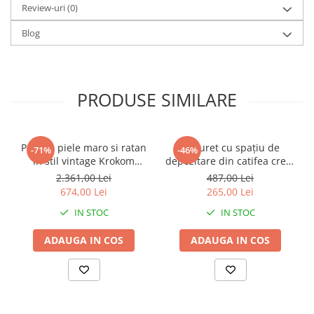
Review-uri
(0)
Blog
PRODUSE SIMILARE
Puf din piele maro si ratan
Taburet cu spațiu de
-71%
-46%
in stil vintage Krokom
depozitare din catifea crem
50x50x30 cm
Noe D36xH37cm
2.361,00 Lei
487,00 Lei
674,00 Lei
265,00 Lei
IN STOC
IN STOC
ADAUGA IN COS
ADAUGA IN COS