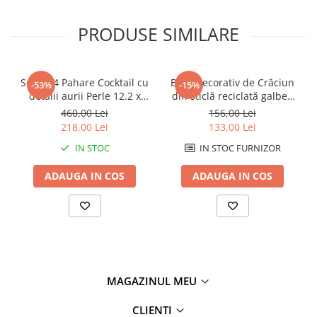
PRODUSE SIMILARE
Set de 4 Pahare Cocktail cu
Brad decorativ de Crăciun
-53%
-15%
detalii aurii Perle 12.2 x
din sticlă reciclată galben
16.3 cm 295 ml
TREE CHRISTMAS YELLOW
460,00 Lei
156,00 Lei
RECYCLED GLASS 13 x 13 x
218,00 Lei
133,00 Lei
34 cm
IN STOC
IN STOC FURNIZOR
ADAUGA IN COS
ADAUGA IN COS
MAGAZINUL MEU
CLIENTI