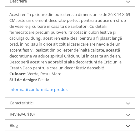
Descriere
Paravane de camera
Acest ren în picioare din poliester, cu dimensiunile de 26 X 14 X 69
CM, este un element decorativ perfect pentru a aduce un strop
de veselie și culoare în casa ta de sărbători. Cu detalii
fermecătoare precum puloverul tricotat în culori festive și
căciulița cu dungi, acest ren este ideal pentru a fi plasat lângă
brad, în hol sau în orice alt colț al casei care are nevoie de un
accent festiv. Realizat din poliester de înaltă calitate, această
decorațiune va aduce spiritul Crăciunului în casa ta an de an.
Descoperă acest ren adorabil și alte decorațiuni de Crăciun la
CreativDeco pentru a crea un decor festiv deosebit!
Culoare:
Verde, Rosu, Maro
Stil de design:
Festiv
Informatii conformitate produs
Caracteristici
Review-uri
(0)
Blog