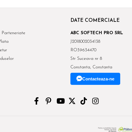
DATE COMERCIALE
 Parteneriate
ABC SOFTECH PRO SRL
lata
J2018002034138
etur
RO39634470
duselor
Str Suceava nr 8
Constanta, Constanta
Contacteaza-ne