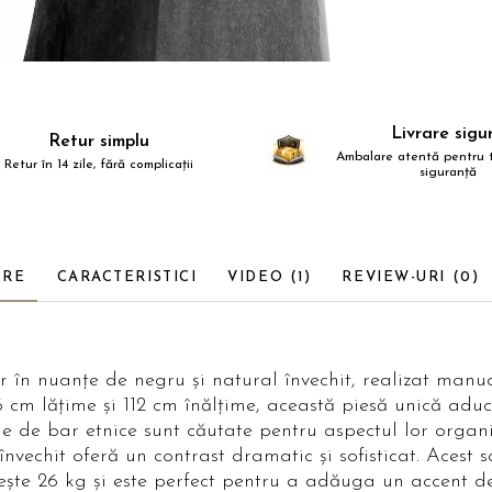
Livrare sigu
Retur simplu
Ambalare atentă pentru t
Retur în 14 zile, fără complicații
siguranță
ERE
CARACTERISTICI
VIDEO
(1)
REVIEW-URI
(0)
 în nuanțe de negru și natural învechit, realizat manual
cm lățime și 112 cm înălțime, această piesă unică aduce
ele de bar etnice sunt căutate pentru aspectul lor organi
vechit oferă un contrast dramatic și sofisticat. Acest 
te 26 kg și este perfect pentru a adăuga un accent de st