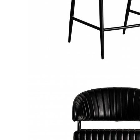
Comode TV
Paturi
Tablii pat
Noptiere
Comode si Bufete
Oglinzi
Biblioteci si Rafturi
Sifoniere si Dulapuri
Vitrine
Rafturi de perete
Mobilier bar
Cuiere
Birouri
Carucior de servire
Postamente, Piedestale