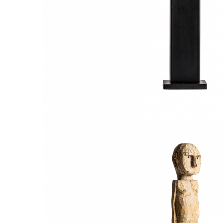
Comode TV
Paturi
Tablii pat
Noptiere
Comode si Bufete
Oglinzi
Biblioteci si Rafturi
Sifoniere si Dulapuri
Vitrine
Rafturi de perete
Mobilier bar
Cuiere
Birouri
Carucior de servire
Postamente, Piedestale