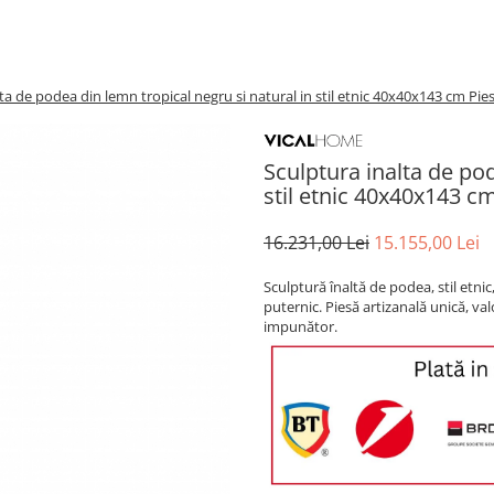
ta de podea din lemn tropical negru si natural in stil etnic 40x40x143 cm Pie
Sculptura inalta de pod
stil etnic 40x40x143 c
16.231,00 Lei
15.155,00 Lei
Sculptură înaltă de podea, stil etnic
puternic. Piesă artizanală unică, va
impunător.