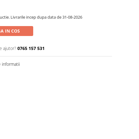
ctie. Livrarile incep dupa data de 31-08-2026
A IN COS
e ajutor?
0765 157 531
informatii