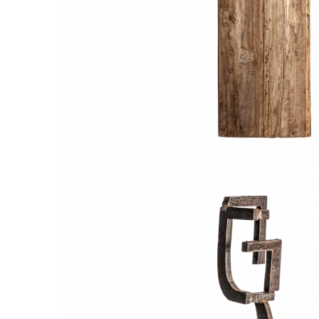
Comode TV
Paturi
Tablii pat
Noptiere
Comode si Bufete
Oglinzi
Biblioteci si Rafturi
Sifoniere si Dulapuri
Vitrine
Rafturi de perete
Mobilier bar
Cuiere
Birouri
Carucior de servire
Postamente, Piedestale