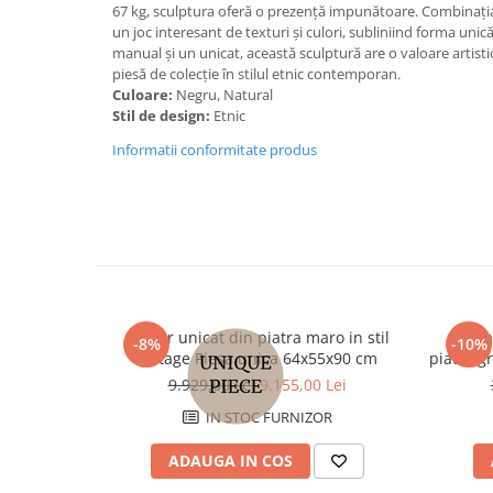
67 kg, sculptura oferă o prezență impunătoare. Combinația 
un joc interesant de texturi și culori, subliniind forma unic
manual și un unicat, această sculptură are o valoare artist
piesă de colecție în stilul etnic contemporan.
Culoare:
Negru, Natural
Stil de design:
Etnic
Informatii conformitate produs
Lavoar unicat din piatra maro in stil
Lavoa
-8%
-10%
vintage Piesa unica 64x55x90 cm
piatra g
9.929,00 Lei
9.155,00 Lei
IN STOC FURNIZOR
ADAUGA IN COS