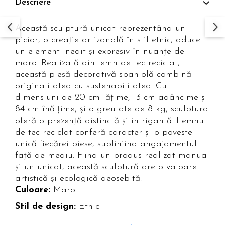
Descriere
Paravane de camera
Această sculptură unicat reprezentând un
picior, o creație artizanală în stil etnic, aduce
un element inedit și expresiv în nuanțe de
maro. Realizată din lemn de tec reciclat,
această piesă decorativă spaniolă combină
originalitatea cu sustenabilitatea. Cu
dimensiuni de 20 cm lățime, 13 cm adâncime și
84 cm înălțime, și o greutate de 8 kg, sculptura
oferă o prezență distinctă și intrigantă. Lemnul
de tec reciclat conferă caracter și o poveste
unică fiecărei piese, subliniind angajamentul
față de mediu. Fiind un produs realizat manual
și un unicat, această sculptură are o valoare
artistică și ecologică deosebită.
Culoare:
Maro
Stil de design:
Etnic