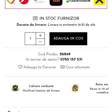
Comode TV
Paturi
Tablii pat
IN STOC FURNIZOR
Noptiere
Durata de livrare:
Livrare in estimativ 14-21 de zile
Comode si Bufete
ADAUGA IN COS
Oglinzi
Biblioteci si Rafturi
Cod Produs:
26849
Sifoniere si Dulapuri
Ai nevoie de ajutor?
0765 157 531
Vitrine
Adauga la Favorite
Cere informatii
Rafturi de perete
Mobilier bar
Retur simplu
Cuiere
Calitate verificată
Retur în 14 zile,
Verificat înainte de livrare
complicații
Birouri
Carucior de servire
Postamente, Piedestale