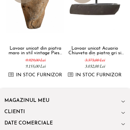
Lavoar unicat din piatra
Lavoar unicat Acuario
La
maro in stil vintage Piesa
Chiuveta din piatra gri si
unica 64x55x90 cm
naturala in stil
c
9.929,00 Lei
3.373,00 Lei
contemporan 95x42x14 cm
9.155,00 Lei
3.032,00 Lei
IN STOC FURNIZOR
IN STOC FURNIZOR
MAGAZINUL MEU
CLIENTI
DATE COMERCIALE