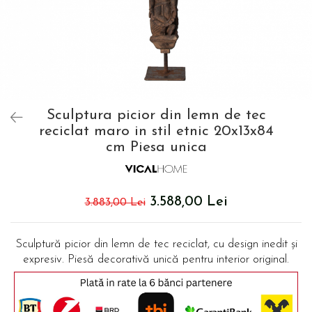
Covoare exterior
Usi Decorative
Cosuri
Masute Laterale
Umbrele Exterior
Coloane decorative
Cufere si valize decorative
Mese Bar
Accesorii mese
Accesorii Exterior
Trofee, Taxidermii, Busturi Animale
Cutii decorative
Canapele
Ghivece, Vase Exterior
Ghivece, Suporturi flori
Canapele Coltar
Ghivece, Vase Exterior
Canapele Modulare
Flori, Plante artificiale
Sculptura picior din lemn de tec
Canapele Extensibile
reciclat maro in stil etnic 20x13x84
Opritoare pentru usi
Canapele Sezlong
cm Piesa unica
Suporturi sticle
Canapele 2 locuri
Canapele 3 locuri
Suport Umbrela
Canapele 4 locuri
Suport ziare/reviste
3.588,00 Lei
3.883,00 Lei
Masute de toaleta
Organizator obiecte mici
Console
Oglinzi cu picior
Sculptură picior din lemn de tec reciclat, cu design inedit și
Fotolii
expresiv. Piesă decorativă unică pentru interior original.
Clepsidra
Taburete si pufuri
Banchete, Bancute