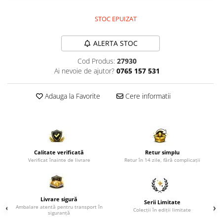
Comode TV
Paturi
STOC EPUIZAT
Tablii pat
ALERTA STOC
Noptiere
Cod Produs:
27930
Comode si Bufete
Ai nevoie de ajutor?
0765 157 531
Oglinzi
Biblioteci si Rafturi
Adauga la Favorite
Cere informatii
Sifoniere si Dulapuri
Vitrine
Rafturi de perete
Calitate verificată
Retur simplu
Mobilier bar
Verificat înainte de livrare
Retur în 14 zile, fără complicații
Cuiere
Birouri
Livrare sigură
Carucior de servire
Serii Limitate
Ambalare atentă pentru transport în
Colecții în ediții limitate
siguranță
Postamente, Piedestale