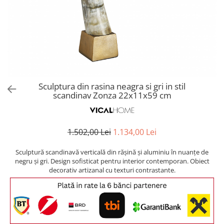
Covoare exterior
Cosuri
Masute Laterale
Usi Decorative
Umbrele Exterior
Cufere si valize decorative
Mese Bar
Coloane decorative
Accesorii mese
Accesorii Exterior
Cutii decorative
Trofee, Taxidermii, Busturi
Canapele
Ghivece, Vase Exterior
Ghivece, Suporturi flori
Animale
Canapele Coltar
Ghivece, Vase Exterior
Canapele Modulare
Flori, Plante artificiale
Canapele Extensibile
Sculptura din rasina neagra si gri in stil
Opritoare pentru usi
scandinav Zonza 22x11x59 cm
Canapele Sezlong
Suporturi sticle
Canapele 2 locuri
Canapele 3 locuri
Suport Umbrela
1.502,00 Lei
1.134,00 Lei
Canapele 4 locuri
Suport ziare/reviste
Masute de toaleta
Sculptură scandinavă verticală din rășină și aluminiu în nuanțe de
Organizator obiecte mici
negru și gri. Design sofisticat pentru interior contemporan. Obiect
Console
decorativ artizanal cu texturi contrastante.
Oglinzi cu picior
Fotolii
Clepsidra
Taburete si pufuri
Banchete, Bancute