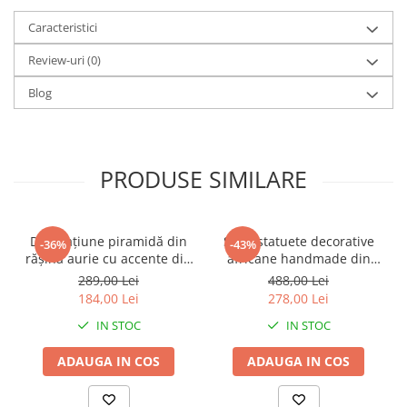
Caracteristici
Review-uri
(0)
Blog
PRODUSE SIMILARE
Decorațiune piramidă din
Set 2 statuete decorative
-36%
-43%
rășină aurie cu accente din
africane handmade din
metal negru pentru living
rășină negru auriu 9 x 9 x
289,00 Lei
488,00 Lei
sau birou 15 x 15 x 21 cm
40 cm
184,00 Lei
278,00 Lei
IN STOC
IN STOC
ADAUGA IN COS
ADAUGA IN COS