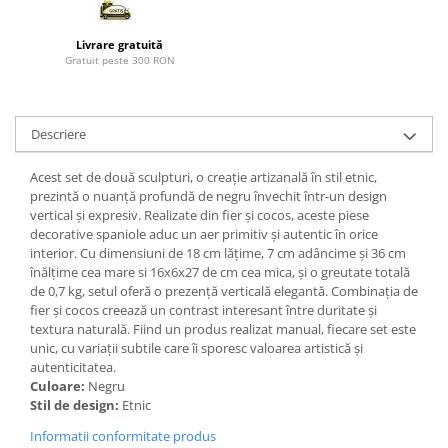
Paravane de camera
Livrare gratuită
Gratuit peste 300 RON
Descriere
Acest set de două sculpturi, o creație artizanală în stil etnic,
prezintă o nuanță profundă de negru învechit într-un design
vertical și expresiv. Realizate din fier și cocos, aceste piese
decorative spaniole aduc un aer primitiv și autentic în orice
interior. Cu dimensiuni de 18 cm lățime, 7 cm adâncime și 36 cm
înălțime cea mare si 16x6x27 de cm cea mica, și o greutate totală
de 0,7 kg, setul oferă o prezență verticală elegantă. Combinația de
fier și cocos creează un contrast interesant între duritate și
textura naturală. Fiind un produs realizat manual, fiecare set este
unic, cu variații subtile care îi sporesc valoarea artistică și
autenticitatea.
Culoare:
Negru
Stil de design:
Etnic
Informatii conformitate produs