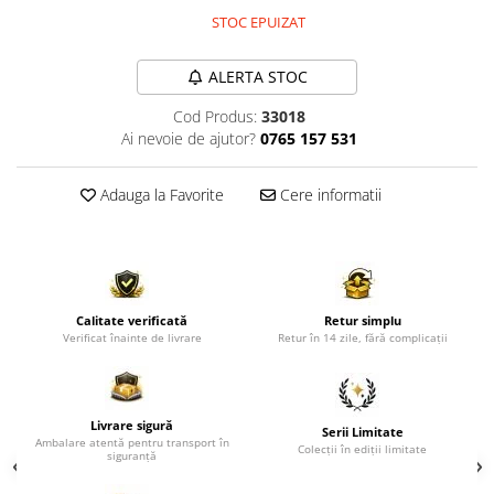
Comode TV
STOC EPUIZAT
Paturi
Tablii pat
ALERTA STOC
Noptiere
Cod Produs:
33018
Ai nevoie de ajutor?
0765 157 531
Comode si Bufete
Oglinzi
Adauga la Favorite
Cere informatii
Biblioteci si Rafturi
Sifoniere si Dulapuri
Vitrine
Rafturi de perete
Calitate verificată
Retur simplu
Verificat înainte de livrare
Retur în 14 zile, fără complicații
Mobilier bar
Cuiere
Birouri
Livrare sigură
Serii Limitate
Ambalare atentă pentru transport în
Carucior de servire
Colecții în ediții limitate
siguranță
Postamente, Piedestale