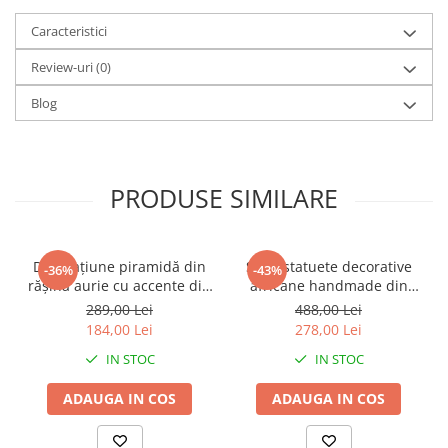
Caracteristici
Review-uri
(0)
Blog
PRODUSE SIMILARE
Decorațiune piramidă din
Set 2 statuete decorative
-36%
-43%
rășină aurie cu accente din
africane handmade din
metal negru pentru living
rășină negru auriu 9 x 9 x
289,00 Lei
488,00 Lei
sau birou 15 x 15 x 21 cm
40 cm
184,00 Lei
278,00 Lei
IN STOC
IN STOC
ADAUGA IN COS
ADAUGA IN COS