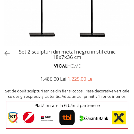
Covoare exterior
Cosuri
Masute Laterale
Usi Decorative
Umbrele Exterior
Cufere si valize decorative
Mese Bar
Coloane decorative
Accesorii mese
Accesorii Exterior
Cutii decorative
Trofee, Taxidermii, Busturi
Canapele
Ghivece, Vase Exterior
Ghivece, Suporturi flori
Animale
Canapele Coltar
Ghivece, Vase Exterior
Canapele Modulare
Flori, Plante artificiale
Canapele Extensibile
Set 2 sculpturi din metal negru in stil etnic
Opritoare pentru usi
18x7x36 cm
Canapele Sezlong
Suporturi sticle
Canapele 2 locuri
Canapele 3 locuri
Suport Umbrela
1.486,00 Lei
1.225,00 Lei
Canapele 4 locuri
Suport ziare/reviste
Masute de toaleta
Set de două sculpturi etnice din fier și cocos. Piese decorative verticale
Organizator obiecte mici
cu design expresiv și autentic. Aduc un aer primitiv în orice interior.
Console
Oglinzi cu picior
Fotolii
Clepsidra
Taburete si pufuri
Banchete, Bancute