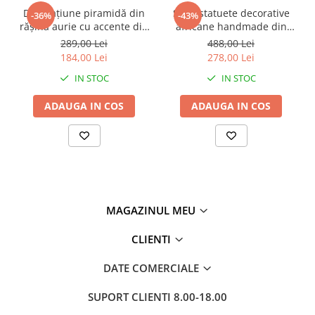
Decorațiune piramidă din
Set 2 statuete decorative
-36%
-43%
rășină aurie cu accente din
africane handmade din
metal negru pentru living
rășină negru auriu 9 x 9 x
289,00 Lei
488,00 Lei
sau birou 15 x 15 x 21 cm
40 cm
184,00 Lei
278,00 Lei
IN STOC
IN STOC
ADAUGA IN COS
ADAUGA IN COS
MAGAZINUL MEU
CLIENTI
DATE COMERCIALE
SUPORT CLIENTI
8.00-18.00