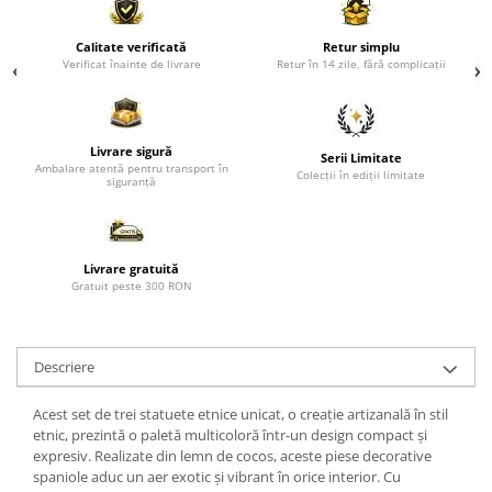
Paravane de camera
Calitate verificată
Retur simplu
Verificat înainte de livrare
Retur în 14 zile, fără complicații
Livrare sigură
Serii Limitate
Ambalare atentă pentru transport în
Colecții în ediții limitate
siguranță
Livrare gratuită
Gratuit peste 300 RON
Descriere
Acest set de trei statuete etnice unicat, o creație artizanală în stil
etnic, prezintă o paletă multicoloră într-un design compact și
expresiv. Realizate din lemn de cocos, aceste piese decorative
spaniole aduc un aer exotic și vibrant în orice interior. Cu