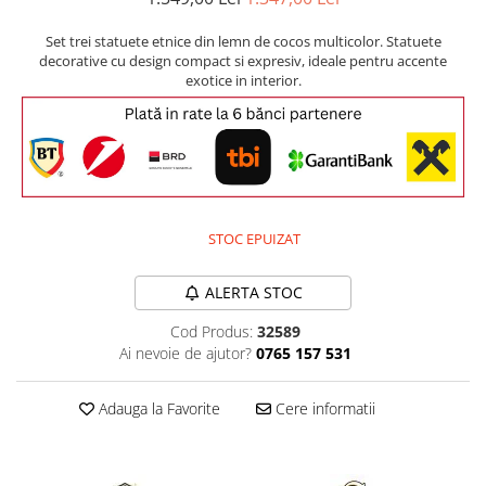
Comode TV
Paturi
Set trei statuete etnice din lemn de cocos multicolor. Statuete
decorative cu design compact si expresiv, ideale pentru accente
Tablii pat
exotice in interior.
Noptiere
Comode si Bufete
Oglinzi
Biblioteci si Rafturi
STOC EPUIZAT
Sifoniere si Dulapuri
Vitrine
ALERTA STOC
Rafturi de perete
Cod Produs:
32589
Mobilier bar
Ai nevoie de ajutor?
0765 157 531
Cuiere
Adauga la Favorite
Cere informatii
Birouri
Carucior de servire
Postamente, Piedestale