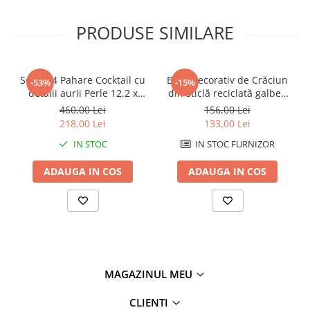
PRODUSE SIMILARE
Set de 4 Pahare Cocktail cu
Brad decorativ de Crăciun
-53%
-15%
detalii aurii Perle 12.2 x
din sticlă reciclată galben
16.3 cm 295 ml
TREE CHRISTMAS YELLOW
460,00 Lei
156,00 Lei
RECYCLED GLASS 13 x 13 x
218,00 Lei
133,00 Lei
34 cm
IN STOC
IN STOC FURNIZOR
ADAUGA IN COS
ADAUGA IN COS
MAGAZINUL MEU
CLIENTI