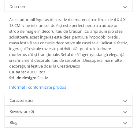
Descriere
Paravane de camera
Acest adorabil îngeraș decorativ din material textil roz, de 4 X 4 X
18 CM, vine într-un set de 6 și este perfect pentru a aduce un
strop de magie în decorul tău de Crăciun. Cu aripi aurii și o stea
sclipitoare, acest îngeraș este ideal pentru a împodobi bradul,
masa festivă sau colțurile decorative ale casei tale. Delicat și festiv,
îngerașul în straie roz este potrivit atât pentru interioare
moderne, cât și tradiționale. Setul de 6 îngerași adaugă eleganță
și rafinament decorului tău de sărbători. Descoperă mai multe
decorațiuni festive doar la CreativDeco!
Culoare:
Auriu, Roz
Stil de design:
Festiv
Informatii conformitate produs
Caracteristici
Review-uri
(0)
Blog