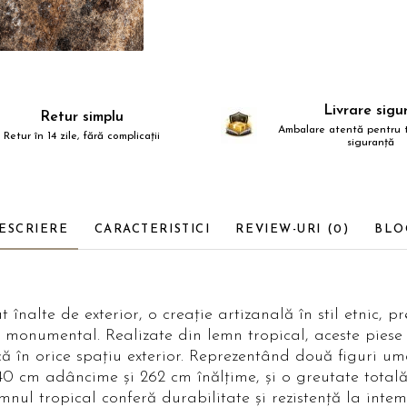
Livrare sigu
Retur simplu
Ambalare atentă pentru t
Retur în 14 zile, fără complicații
siguranță
ESCRIERE
CARACTERISTICI
REVIEW-URI
(0)
BLO
t înalte de exterior, o creație artizanală în stil etnic,
și monumental. Realizate din lemn tropical, aceste pies
ă în orice spațiu exterior. Reprezentând două figuri u
0 cm adâncime și 262 cm înălțime, și o greutate totală 
nul tropical conferă durabilitate și rezistență la intem