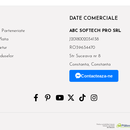
DATE COMERCIALE
 Parteneriate
ABC SOFTECH PRO SRL
lata
J2018002034138
etur
RO39634470
duselor
Str Suceava nr 8
Constanta, Constanta
Contacteaza-ne