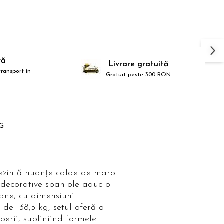
ră
Livrare gratuită
ransport în
Gratuit peste 300 RON
G
 prezintă nuanțe calde de maro
e decorative spaniole aduc o
mane, cu dimensiuni
de 138,5 kg, setul oferă o
perii, subliniind formele