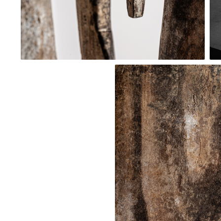
Comode TV
Paturi
Tablii pat
Noptiere
Comode si Bufete
Oglinzi
Biblioteci si Rafturi
Sifoniere si Dulapuri
Vitrine
Rafturi de perete
Mobilier bar
Cuiere
Birouri
Carucior de servire
Postamente, Piedestale