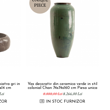
iatra gri in
Vas decorativ din ceramica verde in stil
Va
x14 cm
colonial Chan 74x74x160 cm Piesa unica
v
Lei
8.888,00 Lei
8.266,00 Lei
ZOR
IN STOC FURNIZOR