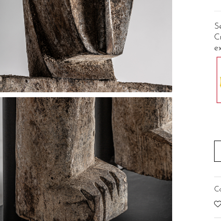
Se
Cr
ex
C