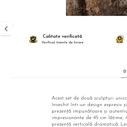
Paravane de camera
Calitate verificată
Verificat înainte de livrare
D
Acest set de două sculpturi unica
învechit într-un design expresiv 
prezență impunătoare și autentic
impresionante de 45 cm lățime, 4
prezență verticală dramatică. Lem