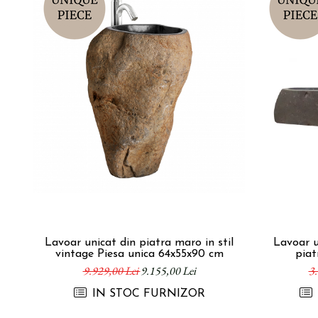
Lavoar unicat din piatra maro in stil
Lavoar u
vintage Piesa unica 64x55x90 cm
piat
con
9.929,00 Lei
9.155,00 Lei
3.
IN STOC FURNIZOR