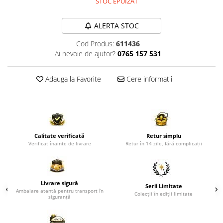
STOC EPUIZAT
Comode TV
Paturi
ALERTA STOC
Tablii pat
Cod Produs:
611436
Noptiere
Ai nevoie de ajutor?
0765 157 531
Comode si Bufete
Adauga la Favorite
Cere informatii
Oglinzi
Biblioteci si Rafturi
Sifoniere si Dulapuri
Vitrine
Calitate verificată
Retur simplu
Rafturi de perete
Verificat înainte de livrare
Retur în 14 zile, fără complicații
Mobilier bar
Cuiere
Livrare sigură
Serii Limitate
Birouri
Ambalare atentă pentru transport în
Colecții în ediții limitate
siguranță
Carucior de servire
Postamente, Piedestale