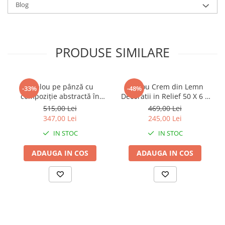
Blog
PRODUSE SIMILARE
Tablou pe pânză cu
Tablou Crem din Lemn
-33%
-48%
compoziție abstractă în
Decoratii in Relief 50 X 6 X
nuanțe calde potrivit
70 cm
515,00 Lei
469,00 Lei
pentru stil Boho chic Ethnic
347,00 Lei
245,00 Lei
60 x 2.7 x 80 cm
IN STOC
IN STOC
ADAUGA IN COS
ADAUGA IN COS