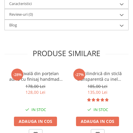
Caracteristici
Review-uri
(0)
Blog
PRODUSE SIMILARE
Vază ovală din porțelan
Vază cilindrică din sticlă
-28%
-27%
auriu cu finisaj handmade
transparentă cu inel
pentru decor rafinat Oval
decorativ auriu la bază Ring
178,00 Lei
185,00 Lei
Hole 25 x 7 x 31 cm
25 x 14 x 14 cm
128,00 Lei
135,00 Lei
IN STOC
IN STOC
ADAUGA IN COS
ADAUGA IN COS