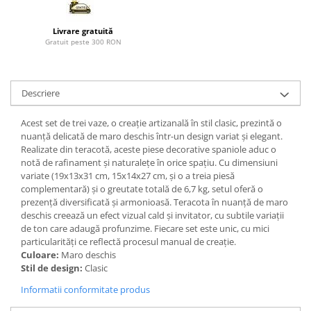
Paravane de camera
Livrare gratuită
Gratuit peste 300 RON
Descriere
Acest set de trei vaze, o creație artizanală în stil clasic, prezintă o
nuanță delicată de maro deschis într-un design variat și elegant.
Realizate din teracotă, aceste piese decorative spaniole aduc o
notă de rafinament și naturalețe în orice spațiu. Cu dimensiuni
variate (19x13x31 cm, 15x14x27 cm, și o a treia piesă
complementară) și o greutate totală de 6,7 kg, setul oferă o
prezență diversificată și armonioasă. Teracota în nuanță de maro
deschis creează un efect vizual cald și invitator, cu subtile variații
de ton care adaugă profunzime. Fiecare set este unic, cu mici
particularități ce reflectă procesul manual de creație.
Culoare:
Maro deschis
Stil de design:
Clasic
Informatii conformitate produs