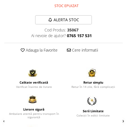
Comode TV
STOC EPUIZAT
Paturi
Tablii pat
ALERTA STOC
Noptiere
Cod Produs:
35067
Ai nevoie de ajutor?
0765 157 531
Comode si Bufete
Oglinzi
Adauga la Favorite
Cere informatii
Biblioteci si Rafturi
Sifoniere si Dulapuri
Vitrine
Rafturi de perete
Calitate verificată
Retur simplu
Verificat înainte de livrare
Retur în 14 zile, fără complicații
Mobilier bar
Cuiere
Birouri
Livrare sigură
Serii Limitate
Ambalare atentă pentru transport în
Carucior de servire
Colecții în ediții limitate
siguranță
Postamente, Piedestale