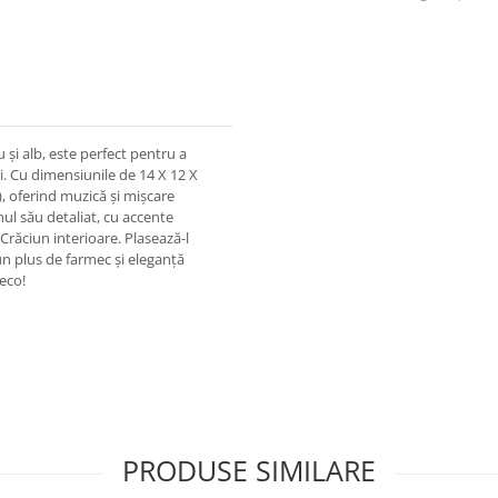
 și alb, este perfect pentru a
ri. Cu dimensiunile de 14 X 12 X
), oferind muzică și mișcare
nul său detaliat, cu accente
 Crăciun interioare. Plasează-l
un plus de farmec și eleganță
Deco!
PRODUSE SIMILARE