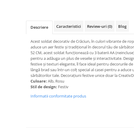
Caracteristici
Review-uri
(0)
Blog
Descriere
Acest soldat decorativ de Crăciun, în culori vibrante de roșu
aduce un aer festiv și tradițional în decorul tău de sărbăto
52 CM, acest soldat funcționează cu 3 baterii AA (neincluse
pentru a adăuga un plus de veselie și interactivitate. Desig
festive și texturi elegante, îl face ideal pentru decorurile de
lângă brad sau într-un colț special al casei pentru a aduce 
sărbătorilor tale. Decorațiuni festive unice doar la Creativ
Culoare:
Alb, Rosu
Stil de design:
Festiv
Informatii conformitate produs