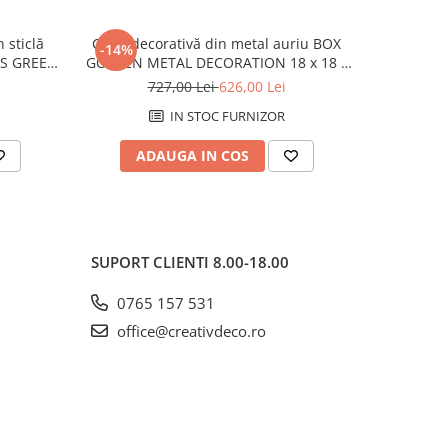
 sticlă
Cutie decorativă din metal auriu BOX
Cutie dec
-14%
-14%
AS GREEN
GOLDEN METAL DECORATION 18 x 18 x
GOLDEN M
43 cm
38 cm
727,00 Lei
626,00 Lei
7
IN STOC FURNIZOR
ADAUGA IN COS
AD
SUPORT CLIENTI
8.00-18.00
0765 157 531
office@creativdeco.ro