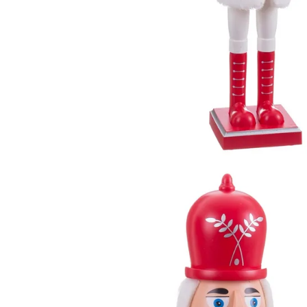
Comode TV
Paturi
Tablii pat
Noptiere
Comode si Bufete
Oglinzi
Biblioteci si Rafturi
Sifoniere si Dulapuri
Vitrine
Rafturi de perete
Mobilier bar
Cuiere
Birouri
Carucior de servire
Postamente, Piedestale