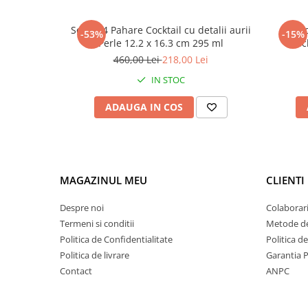
Set de 4 Pahare Cocktail cu detalii aurii
Brad d
-53%
-15%
Perle 12.2 x 16.3 cm 295 ml
reci
YELLOW
460,00 Lei
218,00 Lei
IN STOC
ADAUGA IN COS
MAGAZINUL MEU
CLIENTI
Despre noi
Colaborari
Termeni si conditii
Metode de
Politica de Confidentialitate
Politica d
Politica de livrare
Garantia 
Contact
ANPC