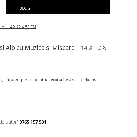
BLOG
are – 14 X 12 X 52 CM
si Alb cu Muzica si Miscare – 14 X 12 X
și mișcare, perfect pentru decoruri festive interioare.
de ajutor?
0765 157 531