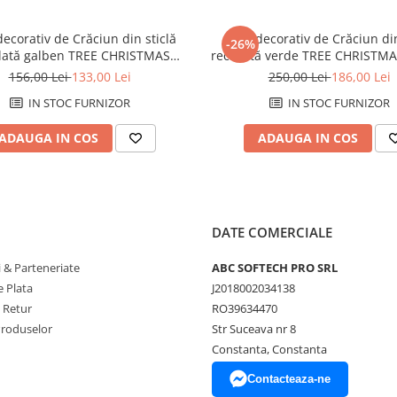
ecorativ de Crăciun din sticlă
Brad decorativ de Crăciun din
-26%
clată galben TREE CHRISTMAS
reciclată verde TREE CHRISTM
 RECYCLED GLASS 13 x 13 x 34
RECYCLED GLASS 15 x 15 x 
156,00 Lei
133,00 Lei
250,00 Lei
186,00 Lei
cm
IN STOC FURNIZOR
IN STOC FURNIZOR
ADAUGA IN COS
ADAUGA IN COS
DATE COMERCIALE
 & Parteneriate
ABC SOFTECH PRO SRL
 Plata
J2018002034138
e Retur
RO39634470
Produselor
Str Suceava nr 8
Constanta, Constanta
Contacteaza-ne